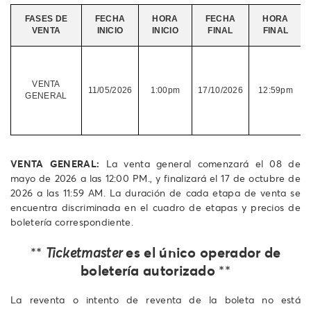
FASES DE
FECHA
HORA
FECHA
HORA
VENTA
INICIO
INICIO
FINAL
FINAL
d
VENTA
11/05/2026
1:00pm
17/10/2026
12:59pm
GENERAL
d
VENTA GENERAL:
La venta general comenzará el 08 de
mayo de 2026 a las 12:00 PM., y finalizará el 17 de octubre de
2026 a las 11:59 AM. La duración de cada etapa de venta se
encuentra discriminada en el cuadro de etapas y precios de
boletería correspondiente.
es el único operador de
**
Ticketmaster
boletería autorizado
**
La reventa o intento de reventa de la boleta no está