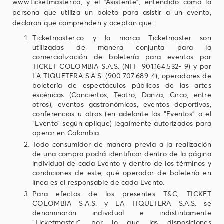
www.ticketmaster.co, y el “Asistente”, entendido como la
persona que utiliza un boleto para asistir a un evento,
declaran que comprenden y aceptan que:
Ticketmaster.co y la marca Ticketmaster son
utilizadas de manera conjunta para la
comercialización de boletería para eventos por
TICKET COLOMBIA S.A.S. (NIT 901.164.532- 9) y por
LA TIQUETERA S.A.S. (900.707.689-4), operadores de
boletería de espectáculos públicos de las artes
escénicas (Conciertos, Teatro, Danza, Circo, entre
otros), eventos gastronómicos, eventos deportivos,
conferencias u otros (en adelante los “Eventos” o el
“Evento” según aplique) legalmente autorizados para
operar en Colombia.
Todo consumidor de manera previa a la realización
de una compra podrá identificar dentro de la página
individual de cada Evento y dentro de los términos y
condiciones de este, qué operador de boletería en
línea es el responsable de cada Evento.
Para efectos de los presentes T&C, TICKET
COLOMBIA S.A.S. y LA TIQUETERA S.A.S. se
denominarán individual e indistintamente
“Ticketmaster”, por lo que las disposiciones