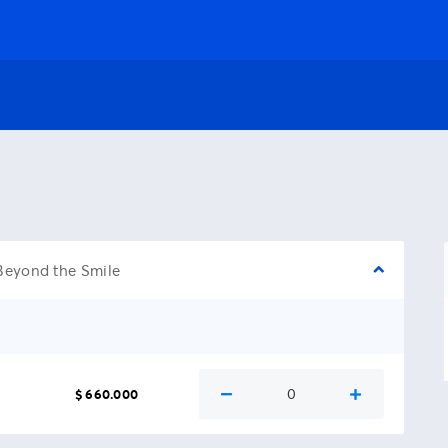
Beyond the Smile
0
$ 660.000