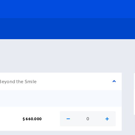
Beyond the Smile
0
$ 660.000