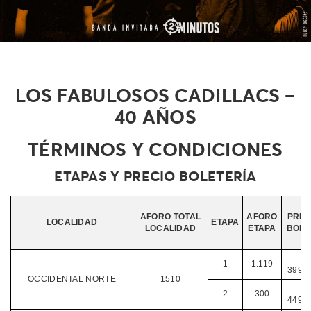
LOS FABULOSOS CADILLACS –
40 AÑOS
TÉRMINOS Y CONDICIONES
ETAPAS Y PRECIO BOLETERÍA
AFORO TOTAL
AFORO
PREC
LOCALIDAD
ETAPA
LOCALIDAD
ETAPA
BOLE
$
1
1.119
399.0
OCCIDENTAL NORTE
1510
$
2
300
449.0