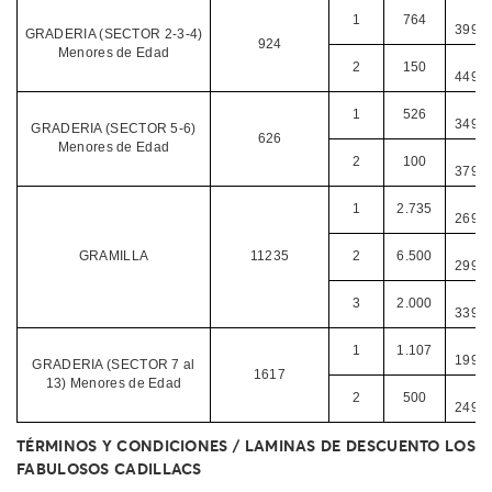
$
1
764
399.0
GRADERIA (SECTOR 2-3-4)
924
Menores de Edad
$
2
150
449.0
$
1
526
349.0
GRADERIA (SECTOR 5-6)
626
Menores de Edad
$
2
100
379.0
$
1
2.735
269.0
$
GRAMILLA
11235
2
6.500
299.0
$
3
2.000
339.0
$
1
1.107
199.0
GRADERIA (SECTOR 7 al
1617
13) Menores de Edad
$
2
500
249.0
TÉRMINOS Y CONDICIONES / LAMINAS DE DESCUENTO LOS
FABULOSOS CADILLACS