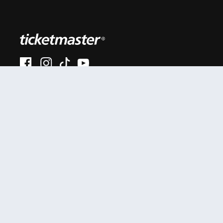
#AhoraEnVivo
Al continuar en está página, usted acuerda regirse por
nuestros
.
términos de uso
Enlaces útiles
Términos y Políticas
Mis entradas
Términos y condiciones
Mi cuenta
Política de privacidad
Soporte
Anexo privacidad
ciudadanos colombianos
Comunicados
Políticas de cookies
Prensa
SIC
Tutoriales