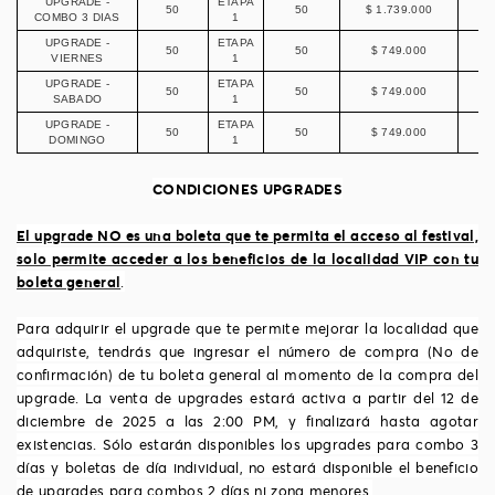
UPGRADE -
ETAPA
50
50
$ 1.739.000
$ 
COMBO 3 DIAS
1
UPGRADE -
ETAPA
50
50
$ 749.000
$ 
VIERNES
1
UPGRADE -
ETAPA
50
50
$ 749.000
$ 
SABADO
1
UPGRADE -
ETAPA
50
50
$ 749.000
$ 
DOMINGO
1
CONDICIONES UPGRADES
El upgrade NO es una boleta que te permita el acceso al festival,
solo permite acceder a los beneficios de la localidad VIP con tu
boleta general
.
Para adquirir el upgrade que te permite mejorar la localidad que
adquiriste, tendrás que ingresar el número de compra (No de
confirmación) de tu boleta general al momento de la compra del
upgrade. La venta de upgrades estará activa a partir del 12 de
diciembre de 2025 a las 2:00 PM, y finalizará hasta agotar
existencias. Sólo estarán disponibles los upgrades para combo 3
días y boletas de día individual, no estará disponible el beneficio
de upgrades para combos 2 días ni zona menores.