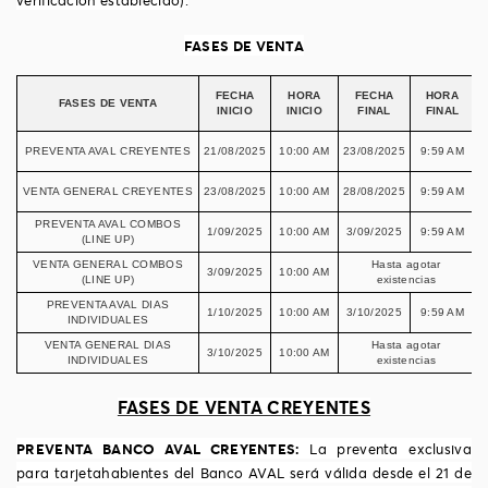
verificación establecido).
FASES DE VENTA
FECHA
HORA
FECHA
HORA
FASES DE VENTA
INICIO
INICIO
FINAL
FINAL
PREVENTA AVAL CREYENTES
21/08/2025
10:00 AM
23/08/2025
9:59 AM
VENTA GENERAL CREYENTES
23/08/2025
10:00 AM
28/08/2025
9:59 AM
PREVENTA AVAL COMBOS
1/09/2025
10:00 AM
3/09/2025
9:59 AM
(LINE UP)
VENTA GENERAL COMBOS
Hasta agotar
3/09/2025
10:00 AM
(LINE UP)
existencias
PREVENTA AVAL DIAS
1/10/2025
10:00 AM
3/10/2025
9:59 AM
INDIVIDUALES
VENTA GENERAL DIAS
Hasta agotar
3/10/2025
10:00 AM
INDIVIDUALES
existencias
FASES DE VENTA CREYENTES
PREVENTA BANCO AVAL CREYENTES:
La preventa exclusiva
para tarjetahabientes del Banco AVAL será válida desde el 21 de