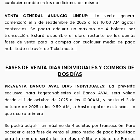
cualquier cambio en las condiciones del mismo.
VENTA GENERAL
ANUNCIO LINEUP
:
La venta general
comenzar
á
el 3 de septiembre de 2025 a las 10:00 AM agotar
existencias. Se podr
á
adquirir un m
á
ximo de 4 boletas por
transacci
ó
n. Estará disponible el aforo restante de las demás
fases de venta para la compra con cualquier medio de pago
habilitado a través de Ticketmaster.
FASES DE VENTA DIAS INDIVIDUALES Y COMBOS DE
DOS DÍAS
PREVENTA BANCO AVAL DÍAS INDIVIDUALES:
La preventa
exclusiva para tarjetahabientes del Banco AVAL será válida
desde el 1 de octubre de 2025 a las 10:00AM., y hasta el 3 de
octubre de 2025 a las 9:59 AM., o hasta agotar existencias, lo
que ocurra primero.
Se podr
á
adquirir un m
á
ximo de 4 boletas por transacci
ó
n. Para
acceder a esta fase de venta el único medio de pago habilitado
para la compra serán las tarjetas crédito y débito de Bancos