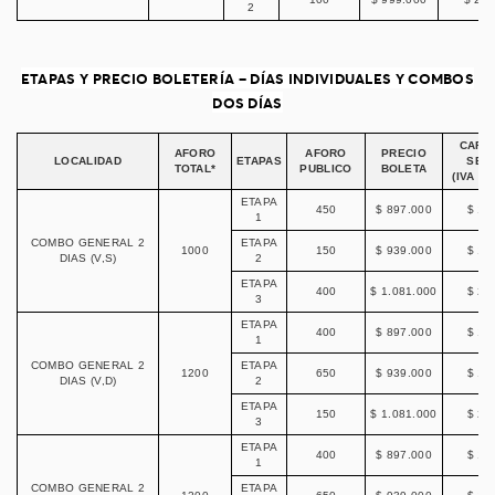
2
ETAPAS Y PRECIO BOLETERÍA – DÍAS INDIVIDUALES Y COMBOS
DOS DÍAS
CARG
AFORO
AFORO
PRECIO
LOCALIDAD
ETAPAS
SERV
TOTAL*
PUBLICO
BOLETA
(IVA IN
ETAPA
450
$ 897.000
$ 18
1
COMBO GENERAL 2
ETAPA
1000
150
$ 939.000
$ 19
DIAS (V,S)
2
ETAPA
400
$ 1.081.000
$ 21
3
ETAPA
400
$ 897.000
$ 18
1
COMBO GENERAL 2
ETAPA
1200
650
$ 939.000
$ 19
DIAS (V,D)
2
ETAPA
150
$ 1.081.000
$ 21
3
ETAPA
400
$ 897.000
$ 18
1
COMBO GENERAL 2
ETAPA