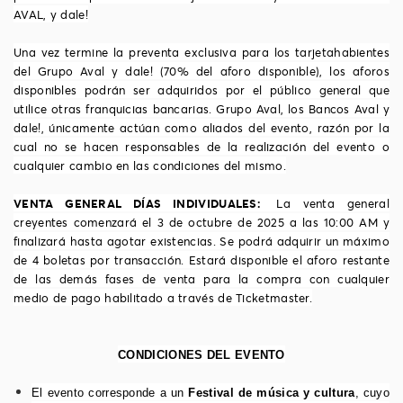
AVAL, y dale!
Una vez termine la preventa exclusiva para los tarjetahabientes
del Grupo Aval y dale! (70% del aforo disponible), los aforos
disponibles podrán ser adquiridos por el público general que
utilice otras franquicias bancarias. Grupo Aval, los Bancos Aval y
dale!, únicamente actúan como aliados del evento, razón por la
cual no se hacen responsables de la realización del evento o
cualquier cambio en las condiciones del mismo.
VENTA GENERAL DÍAS INDIVIDUALES:
La venta general
creyentes comenzar
á
el 3 de octubre de 2025 a las 10:00 AM y
finalizar
á
hasta agotar existencias. Se podr
á
adquirir un m
á
ximo
de 4 boletas por transacci
ó
n. Estará disponible el aforo restante
de las demás fases de venta para la compra con cualquier
medio de pago habilitado a través de Ticketmaster.
CONDICIONES DEL EVENTO
El evento corresponde a un
Festival de música y cultura
, cuyo