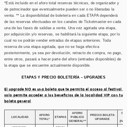
*Está incluido en el aforo total reservas técnicas, de organizador y
de patrocinador que eventualmente pueden ser o no liberadas la
venta. ** La disponibilidad de boletería en cada ETAPA dependerá
de las reservas efectuadas en los canales de
Ticketmaster
en cada
una de las fases de salidas a venta. Una vez agotada una etapa,
por adquisición y/o reservas, se habilitará la siguiente etapa, por lo
cual no se podrán vender entradas de etapas anteriores. Toda
reserva de una etapa agotada, que no se haga efectiva
posteriormente, ya sea por devolución, retracto de compra, no pago,
entre otros, pasará a hacer parte del aforo (entradas disponibles) de
la etapa que se encuentre actualmente disponible.
ETAPAS Y PRECIO BOLETERÍA – UPGRADES
El upgrade NO es una boleta que te permita el acceso al festival,
solo permite acceder a los beneficios de la localidad VIP con tu
boleta general
.
AFORO
CA
AFORO
PRECIO BOLETA
LOCALIDAD
ETAPAS
PUBLICO
SE
TOTAL*
UPGRADE
GENERAL**
(IVA