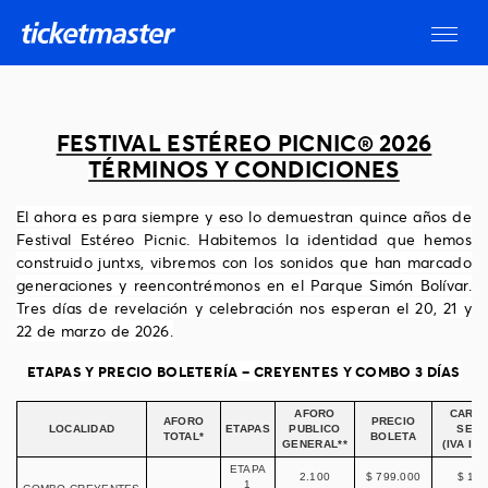
FESTIVAL ESTÉREO PICNIC® 2026
TÉRMINOS Y CONDICIONES
El ahora es para siempre y eso lo demuestran quince años de
Festival Estéreo Picnic. Habitemos la identidad que hemos
construido juntxs, vibremos con los sonidos que han marcado
generaciones y reencontrémonos en el Parque Simón Bolívar.
Tres días de revelación y celebración nos esperan el 20, 21 y
22 de marzo de 2026.
ETAPAS Y PRECIO BOLETERÍA – CREYENTES Y COMBO 3 DÍAS
AFORO
CARG
AFORO
PRECIO
LOCALIDAD
ETAPAS
PUBLICO
SERV
TOTAL*
BOLETA
GENERAL**
(IVA IN
ETAPA
2.100
$ 799.000
$ 162
1