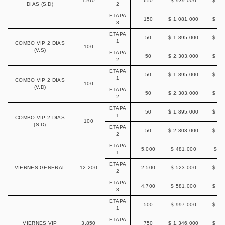
1200
650
$ 939.000
$ 19
DIAS (S,D)
2
ETAPA
150
$ 1.081.000
$ 21
3
ETAPA
50
$ 1.895.000
$ 38
1
COMBO VIP 2 DIAS
100
(V,S)
ETAPA
50
$ 2.303.000
$ 46
2
ETAPA
50
$ 1.895.000
$ 38
1
COMBO VIP 2 DIAS
100
(V,D)
ETAPA
50
$ 2.303.000
$ 46
2
ETAPA
50
$ 1.895.000
$ 38
1
COMBO VIP 2 DIAS
100
(S,D)
ETAPA
50
$ 2.303.000
$ 46
2
ETAPA
5.000
$ 481.000
$ 98
1
ETAPA
VIERNES GENERAL
12.200
2.500
$ 523.000
$ 10
2
ETAPA
4.700
$ 581.000
$ 11
3
ETAPA
500
$ 997.000
$ 20
1
ETAPA
VIERNES VIP
3.850
750
$ 1.346.000
$ 27