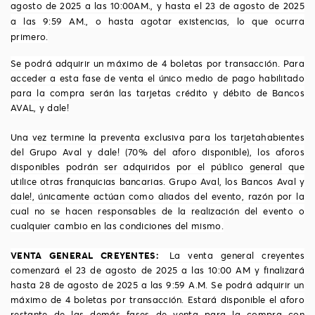
agosto de 2025 a las 10:00AM., y hasta el 23 de agosto de 2025
a las 9:59 AM., o hasta agotar existencias, lo que ocurra
primero.
Se podr
á
adquirir un m
á
ximo de 4 boletas por transacci
ó
n. Para
acceder a esta fase de venta el único medio de pago habilitado
para la compra serán las tarjetas crédito y débito de Bancos
AVAL, y dale!
Una vez termine la preventa exclusiva para los tarjetahabientes
del Grupo Aval y dale! (70% del aforo disponible), los aforos
disponibles podrán ser adquiridos por el público general que
utilice otras franquicias bancarias. Grupo Aval, los Bancos Aval y
dale!, únicamente actúan como aliados del evento, razón por la
cual no se hacen responsables de la realización del evento o
cualquier cambio en las condiciones del mismo.
VENTA GENERAL CREYENTES:
La venta general creyentes
comenzar
á
el 23 de agosto de 2025 a las 10:00 AM y finalizar
á
hasta 28 de agosto de 2025 a las 9:59 A.M. Se podr
á
adquirir un
m
á
ximo de 4 boletas por transacci
ó
n. Estará disponible el aforo
restante de las demás fases de venta para la compra con