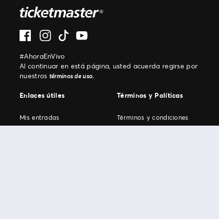
#AhoraEnVivo
Al continuar en está página, usted acuerda regirse por
nuestros
.
términos de uso
Enlaces útiles
Términos y Políticas
Mis entradas
Términos y condiciones
Mi cuenta
Política de privacidad
Soporte
Anexo privacidad
ciudadanos colombianos
Comunicados
Políticas de cookies
Prensa
SIC
Tutoriales
Garantía extendida
Empresa