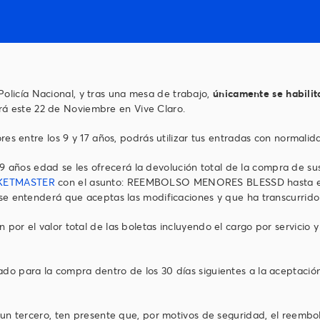
licía Nacional, y tras una mesa de trabajo,
únicamente se habilit
á este 22 de Noviembre en Vive Claro.
ores entre los 9 y 17 años, podrás utilizar tus entradas con normalid
ños edad se les ofrecerá la devolución total de la compra de sus b
KETMASTER
con el asunto: REEMBOLSO MENORES BLESSD hasta el s
 se entenderá que aceptas las modificaciones y que ha transcurrido 
n por el valor total de las boletas incluyendo el cargo por servic
do para la compra dentro de los 30 días siguientes a la aceptación
e un tercero, ten presente que, por motivos de seguridad, el reemb