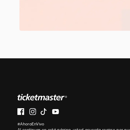
#AhoraEnVivo
Al continuar en está página, usted acuerda regirse por n