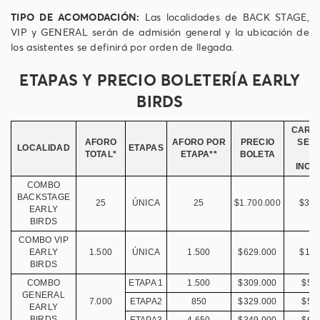
TIPO DE ACOMODACIÓN:
Las localidades de BACK STAGE,
VIP y GENERAL serán de admisión general y la ubicación de
los asistentes se definirá por orden de llegada.
ETAPAS Y PRECIO BOLETERÍA EARLY
BIRDS
CARG
AFORO
AFORO POR
PRECIO
SERV
LOCALIDAD
ETAPAS
TOTAL*
ETAPA**
BOLETA
(I
INCL
COMBO
BACKSTAGE
25
ÚNICA
25
$1.700.000
$304
EARLY
BIRDS
COMBO VIP
EARLY
1.500
ÚNICA
1.500
$629.000
$112
BIRDS
COMBO
ETAPA 1
1.500
$309.000
$55
GENERAL
7.000
ETAPA2
850
$329.000
$59
EARLY
BIRDS
ETAPA3
4.650
$349.000
$62