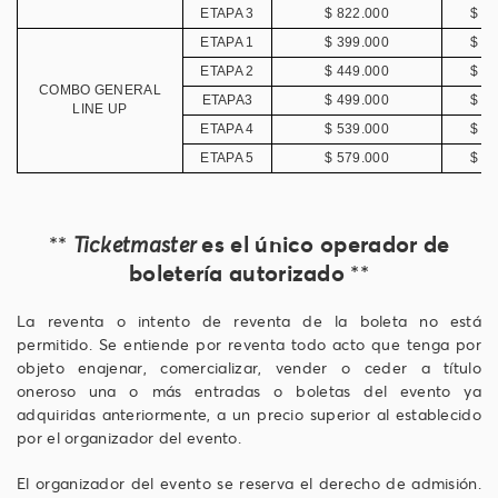
ETAPA 3
$ 822.000
$ 4
ETAPA 1
$ 399.000
$ 1
ETAPA 2
$ 449.000
$ 1
COMBO GENERAL
ETAPA3
$ 499.000
$ 1
LINE UP
ETAPA 4
$ 539.000
$ 1
ETAPA 5
$ 579.000
$ 1
es el único operador de
**
Ticketmaster
boletería autorizado
**
La reventa o intento de reventa de la boleta no está
permitido. Se entiende por reventa todo acto que tenga por
objeto enajenar, comercializar, vender o ceder a título
oneroso una o más entradas o boletas del evento ya
adquiridas anteriormente, a un precio superior al establecido
por el organizador del evento.
El organizador del evento se reserva el derecho de admisión.