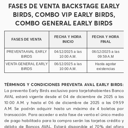
FASES DE VENTA BACKSTAGE EARLY
BIRDS, COMBO VIP EARLY BIRDS,
COMBO GENERAL EARLY BIRDS
FECHA Y HORA
FECHA Y HORA
FASES DE VENTA
INICIO
FINAL
PREVENTA AVAL EARLY
04/12/2025 a las
06/12/2025 a las
V
BIRDS
10:00 A.M.
09:59 A.M
VENTA GENERAL EARLY
06/12/2025 a las
Hasta agotar
BIRDS
10:00 A.M.
existencias
TÉRMINOS Y CONDICIONES PREVENTA AVAL EARLY BIRDS:
La preventa Early Birds exclusiva para tarjetahabientes Banco
AVAL estará vigente desde el 04 de diciembre de 2025 a las
10:00 A.M. y hasta el 06 de diciembre de 2025 a las 09:59
A.M. Se podrán adquirir hasta un máximo de 4 boletas por
transacción. Para acceder a esta fase de venta el único medio
de pago habilitado para la compra serán las tarjetas crédito y
débito de Bancos AVAL. Estará disponible el 70% del aforo