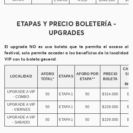
ETAPAS Y PRECIO BOLETERÍA -
UPGRADES
El upgrade NO es una boleta que te permita el acceso al
festival, solo permite acceder a los beneficios de la localidad
VIP con tu boleta general
.
CARG
AFORO
AFORO POR
PRECIO
SER
LOCALIDAD
ETAPAS
TOTAL*
ETAPA**
BOLETA
(
INC
UPGRADE A VIP
50
ETAPA 1
50
$314.000
$5
- COMBO
UPGRADE A VIP
50
ETAPA 1
50
$229.000
$4
- VIERNES
UPGRADE A VIP
50
ETAPA 1
50
$229.000
$4
- SABADO