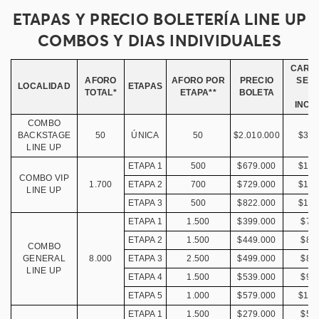
ETAPAS Y PRECIO BOLETERÍA LINE UP
COMBOS Y DIAS INDIVIDUALES
CARG
AFORO
AFORO POR
PRECIO
SERV
LOCALIDAD
ETAPAS
TOTAL*
ETAPA**
BOLETA
(I
INCL
COMBO
BACKSTAGE
50
ÚNICA
50
$2.010.000
$359
LINE UP
ETAPA 1
500
$679.000
$121
COMBO VIP
1.700
ETAPA 2
700
$729.000
$130
LINE UP
ETAPA 3
500
$822.000
$147
ETAPA 1
1.500
$399.000
$71
ETAPA 2
1.500
$449.000
$80
COMBO
GENERAL
8.000
ETAPA 3
2.500
$499.000
$89
LINE UP
ETAPA 4
1.500
$539.000
$96
ETAPA 5
1.000
$579.000
$103
ETAPA 1
1.500
$279.000
$50