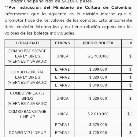
pagar una penalidad de $42.000 pesos.
**
Por instrucción del Ministerio de Cultura de Colombia
,
informamos que la siguiente es la división interna que el
promotor hace de los valores de los combos. Esto únicamente
tiene carácter informativo y no tiene relación alguna con los
valores de las boletas individuales.
LOCALIDAD
ETAPAS
PRECIO BOLETA
VIE
COMBO BACKSTAGE
EARLY BIRDS
ÚNICA
$ 1.700.000
$ 8
(VIERNES Y SÁBADO)
ETAPA 1
$ 309.000
$ 1
COMBO GENERAL
EARLY BIRDS
ETAPA 2
$ 329.000
$ 1
(VIERNES Y SÁBADO)
ETAPA 3
$ 349.000
$ 1
COMBO VIP EARLY
BIRDS
ÚNICA
$ 629.000
$ 3
(VIERNES Y SÁBADO)
COMBO BACKSTAGE
ÚNICA
$ 2.010.000
$ 1.
LINE UP
ETAPA 1
$ 679.000
$ 3
COMBO VIP LINE UP
ETAPA 2
$ 729.000
$ 3