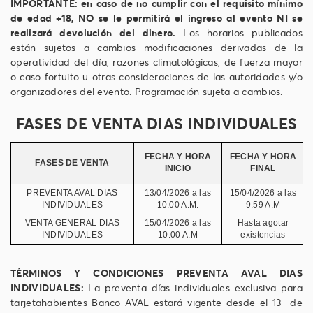
IMPORTANTE: en caso de no cumplir con el requisito mínimo
de edad +18, NO se le permitirá el ingreso al evento NI se
realizará devolución del dinero.
Los horarios publicados
están sujetos a cambios modificaciones derivadas de la
operatividad del día, razones climatológicas, de fuerza mayor
o caso fortuito u otras consideraciones de las autoridades y/o
organizadores del evento. Programación sujeta a cambios.
FASES DE VENTA DIAS INDIVIDUALES
FECHA Y HORA
FECHA Y HORA
FASES DE VENTA
INICIO
FINAL
PREVENTA AVAL DIAS
13/04/2026 a las
15/04/2026 a las
V
INDIVIDUALES
10:00 A.M.
9:59 A.M
VENTA GENERAL DIAS
15/04/2026 a las
Hasta agotar
INDIVIDUALES
10:00 A.M
existencias
TÉRMINOS Y CONDICIONES PREVENTA AVAL DIAS
INDIVIDUALES:
La preventa días individuales exclusiva para
tarjetahabientes Banco AVAL estará vigente desde el 13 de