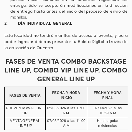
entrega. Sólo se aceptarán modificaciones en la dirección
de entrega hasta antes del inicio del proceso de envío de
manillas.
2. DÍA INDIVIDUAL GENERAL
Esta localidad no tendrá manillas de acceso al evento, y para
poder ingresar deberás presentar tu Boleta Digital a través de
la aplicación de Quentro
FASES DE VENTA COMBO BACKSTAGE
LINE UP, COMBO VIP LINE UP, COMBO
GENERAL LINE UP
FECHA Y HORA
FECHA Y HORA
FASES DE VENTA
INICIO
FINAL
PREVENTA AVAL LINE
05/03/2026 a las 11:00
07/03/2026 a las
V
UP
A.M.
10:59 A.M
VENTA GENERAL
07/03/2026 a las 11:00
Hasta agotar
LINE UP
A.M
existencias