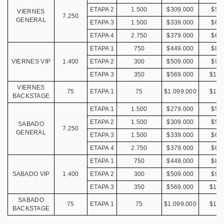
ETAPA 2
1.500
$309.000
$55
VIERNES
7.250
GENERAL
ETAPA 3
1.500
$339.000
$61
ETAPA 4
2.750
$379.000
$68
ETAPA 1
750
$449.000
$80
VIERNES VIP
1.400
ETAPA 2
300
$509.000
$91
ETAPA 3
350
$569.000
$102
VIERNES
75
ETAPA 1
75
$1.099.000
$196
BACKSTAGE
ETAPA 1
1.500
$279.000
$50
ETAPA 2
1.500
$309.000
$55
SABADO
7.250
GENERAL
ETAPA 3
1.500
$339.000
$61
ETAPA 4
2.750
$379.000
$68
ETAPA 1
750
$449.000
$80
SABADO VIP
1.400
ETAPA 2
300
$509.000
$91
ETAPA 3
350
$569.000
$102
SABADO
75
ETAPA 1
75
$1.099.000
$196
BACKSTAGE