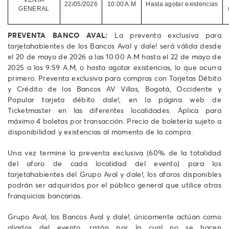
VENTA
22/05/2026
10:00 A.M
Hasta agotar existencias
GENERAL
PREVENTA BANCO AVAL:
La preventa exclusiva para
tarjetahabientes de los Bancos Aval y dale! será válida desde
el 20 de mayo de 2026 a las 10:00 A.M hasta el 22 de mayo de
2025 a las 9:59 A.M, o hasta agotar existencias, lo que ocurra
primero. Preventa exclusiva para compras con Tarjetas Débito
y Crédito de los Bancos AV Villas, Bogotá, Occidente y
Popular tarjeta débito dale!, en la página web de
Ticketmaster en las diferentes localidades. Aplica para
máximo 4 boletas por transacción. Precio de boletería sujeto a
disponibilidad y existencias al momento de la compra.
Una vez termine la preventa exclusiva (60% de la totalidad
del aforo de cada localidad del evento) para los
tarjetahabientes del Grupo Aval y dale!, los aforos disponibles
podrán ser adquiridos por el público general que utilice otras
franquicias bancarias.
Grupo Aval, los Bancos Aval y dale!, únicamente actúan como
aliados del evento, razón por la cual no se hacen