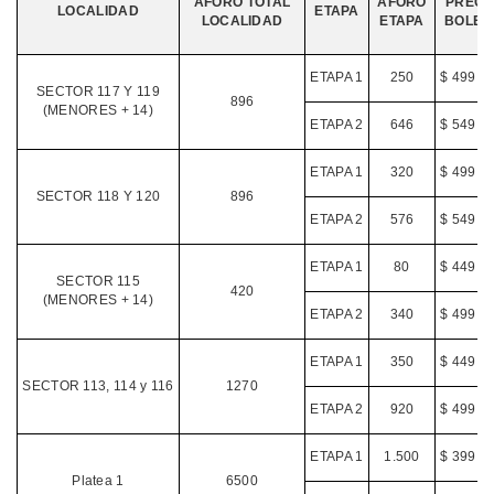
AFORO TOTAL
AFORO
PRECI
LOCALIDAD
ETAPA
LOCALIDAD
ETAPA
BOLET
ETAPA 1
250
$ 499.0
SECTOR 117 Y 119
896
(MENORES + 14)
ETAPA 2
646
$ 549.0
ETAPA 1
320
$ 499.0
SECTOR 118 Y 120
896
ETAPA 2
576
$ 549.0
ETAPA 1
80
$ 449.0
SECTOR 115
420
(MENORES + 14)
ETAPA 2
340
$ 499.0
ETAPA 1
350
$ 449.0
SECTOR 113, 114 y 116
1270
ETAPA 2
920
$ 499.0
ETAPA 1
1.500
$ 399.0
Platea 1
6500