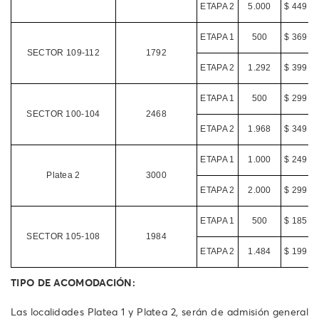
ETAPA 2
5.000
$ 449.0
ETAPA 1
500
$ 369.0
SECTOR 109-112
1792
ETAPA 2
1.292
$ 399.0
ETAPA 1
500
$ 299.0
SECTOR 100-104
2468
ETAPA 2
1.968
$ 349.0
ETAPA 1
1.000
$ 249.0
Platea 2
3000
ETAPA 2
2.000
$ 299.0
ETAPA 1
500
$ 185.0
SECTOR 105-108
1984
ETAPA 2
1.484
$ 199.0
TIPO DE ACOMODACIÓN:
Las localidades Platea 1 y Platea 2, serán de admisión general