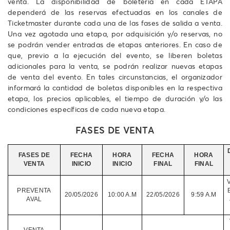
venta. La disponibilidad de boletería en cada ETAPA
dependerá de las reservas efectuadas en los canales de
Ticketmaster durante cada una de las fases de salida a venta.
Una vez agotada una etapa, por adquisición y/o reservas, no
se podrán vender entradas de etapas anteriores. En caso de
que, previo a la ejecución del evento, se liberen boletas
adicionales para la venta, se podrán realizar nuevas etapas
de venta del evento. En tales circunstancias, el organizador
informará la cantidad de boletas disponibles en la respectiva
etapa, los precios aplicables, el tiempo de duración y/o las
condiciones específicas de cada nueva etapa.
FASES DE VENTA
FASES DE
FECHA
HORA
FECHA
HORA
VENTA
INICIO
INICIO
FINAL
FINAL
V
PREVENTA
20/05/2026
10:00 A.M
22/05/2026
9:59 A.M
AVAL