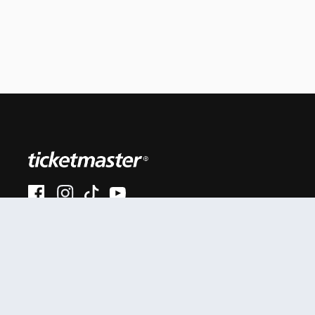
#AhoraEnVivo
Al continuar en está página, usted acuerda regirse por
nuestros
.
términos de uso
Enlaces útiles
Términos y Políticas
Mis entradas
Términos y condiciones