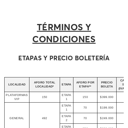
T&C
TÉRMINOS Y
CONDICIONES
ETAPAS Y PRECIO BOLETERÍA
CAR
AFORO TOTAL
AFORO POR
PRECIO
LOCALIDAD
ETAPA
SER
LOCALIDAD*
ETAPA**
BOLETA
(IVA I
PLATAFORMAS
ETAPA
150
150
$399.000
$6
VIP
1
ETAPA
70
$199.000
$3
1
ETAPA
GENERAL
492
70
$249.000
$3
2
ETAPA