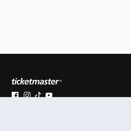
#AhoraEnVivo
Al continuar en está página, usted acuerda regirse por
nuestros
.
términos de uso
Enlaces útiles
Términos y Políticas