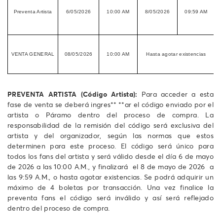
E
Preventa Artista
6/05/2026
10:00 AM
8/05/2026
09:59 AM
VENTA GENERAL
08/05/2026
10:00 AM
Hasta agotar existencias
T
PREVENTA ARTISTA (Código Artista):
Para acceder a esta
fase de venta se deberá ingres** **ar el código enviado por el
artista o Páramo dentro del proceso de compra. La
responsabilidad de la remisión del código será exclusiva del
artista y del organizador, según las normas que estos
determinen para este proceso. El código será único para
todos los fans del artista y será válido desde el día 6 de mayo
de 2026 a las 10:00 A.M., y finalizará el 8 de mayo de 2026 a
las 9:59 A.M., o hasta agotar existencias. Se podrá adquirir un
máximo de 4 boletas por transacción. Una vez finalice la
preventa fans el código será inválido y así será reflejado
dentro del proceso de compra.