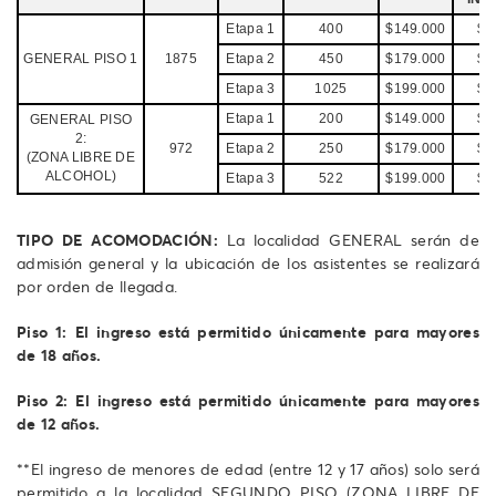
Etapa 1
400
$149.000
$2
GENERAL PISO 1
1875
Etapa 2
450
$179.000
$2
Etapa 3
1025
$199.000
$3
Etapa 1
200
$149.000
$2
GENERAL PISO
2:
972
Etapa 2
250
$179.000
$2
(ZONA LIBRE DE
ALCOHOL)
Etapa 3
522
$199.000
$3
TIPO DE ACOMODACIÓN:
La localidad GENERAL serán de
admisión general y la ubicación de los asistentes se realizará
por orden de llegada.
Piso 1: El ingreso está permitido únicamente para mayores
de 18 años.
Piso 2: El ingreso está permitido únicamente para mayores
de 12 años.
**El ingreso de menores de edad (entre 12 y 17 años) solo será
permitido a la localidad SEGUNDO PISO (ZONA LIBRE DE