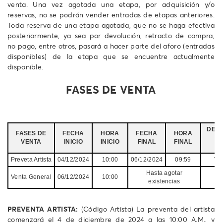
venta. Una vez agotada una etapa, por adquisición y/o
reservas, no se podrán vender entradas de etapas anteriores.
Toda reserva de una etapa agotada, que no se haga efectiva
posteriormente, ya sea por devolución, retracto de compra,
no pago, entre otros, pasará a hacer parte del aforo (entradas
disponibles) de la etapa que se encuentre actualmente
disponible.
FASES DE VENTA
DESC
FASES DE
FECHA
HORA
FECHA
HORA
VENTA
INICIO
INICIO
FINAL
FINAL
Preveta Artista
04/12/2024
10:00
06/12/2024
09:59
Ve
Hasta agotar
Ve
Venta General
06/12/2024
10:00
existencias
PREVENTA ARTISTA:
(Código Artista) La preventa del artista
comenzará el 4 de diciembre de 2024 a las 10:00 A.M., y