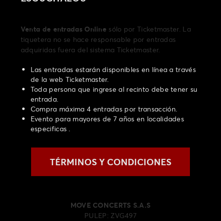
Venta de entradas Online
sólo por Ticketmaster. La
tiquetera no se hace responsable por entradas
adquiridas fuera del sistema Ticketmaster.
Las entradas estarán disponibles en línea a través
de la web Ticketmaster.
Toda persona que ingrese al recinto debe tener su
entrada.
Compra máxima 4 entradas por transacción.
Evento para mayores de 7 años en localidades
especificas .
TÉRMINOS Y CONDICIONES
MOVE CONCERTS S.A.S
PULEP: ZVG497