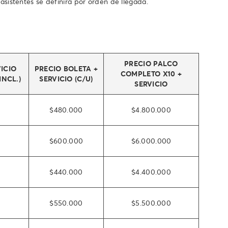
asistentes se definirá por orden de llegada.
PRECIO PALCO
ICIO
PRECIO BOLETA +
COMPLETO X10 +
INCL.)
SERVICIO (C/U)
SERVICIO
$480.000
$4.800.000
$600.000
$6.000.000
$440.000
$4.400.000
$550.000
$5.500.000