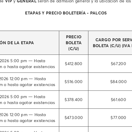
 de
VIP
y
GENERAL
serán de admisión general y la ubicación de los 
ETAPAS Y PRECIO BOLETERÍA
- PALCOS
PRECIO
CARGO POR SERV
ÓN DE LA ETAPA
BOLETA
BOLETA (C/U) (IVA 
(C/U)
2026 5:00 pm — Hasta
$412.800
$67.200
m o hasta agotar existencias
2026 12:00 pm — Hasta
$516.000
$84.000
 o hasta agotar existencias
2026 5:00 pm — Hasta
$378.400
$61.600
m o hasta agotar existencias
2026 12:00 pm — Hasta
$473.000
$77.000
 o hasta agotar existencias