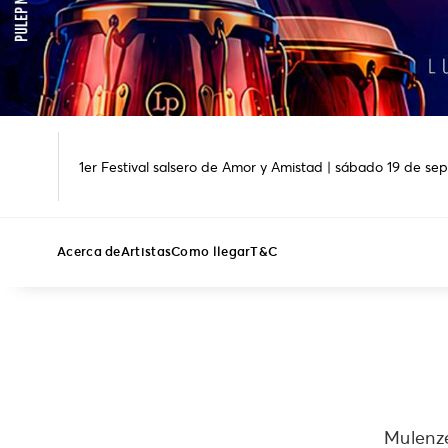
1er Festival salsero de Amor y Amistad | sábado 19 de s
Acerca de
Artistas
Como llegar
T&C
Mulenze