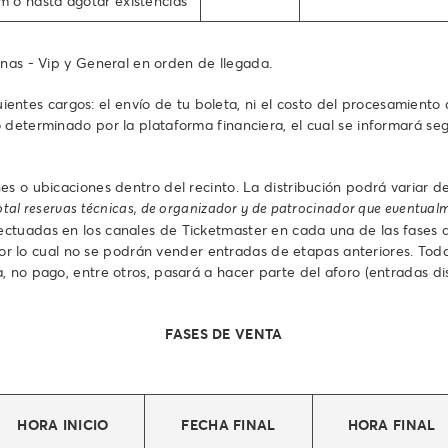
 o hasta agotar existencias
nas - Vip y General en orden de llegada.
iguientes cargos: el envío de tu boleta, ni el costo del procesamient
 determinado por la plataforma financiera, el cual se informará s
s o ubicaciones dentro del recinto. La distribución podrá variar de
 total reservas técnicas, de organizador y de patrocinador que eventual
ctuadas en los canales de Ticketmaster en cada una de las fases 
, por lo cual no se podrán vender entradas de etapas anteriores. T
, no pago, entre otros, pasará a hacer parte del aforo (entradas d
FASES DE VENTA
HORA INICIO
FECHA FINAL
HORA FINAL