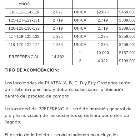
AÑOS
110-112-114-116
2.677
UNICA
$2.677
$459.000
125-127-129-131
2.719
UNICA
2.719
$339.000
126-128-130-132
2.719
UNICA
2.719
$339.000
117-119-121-132
1.285
UNICA
1.285
$259.000
118-120-122-124
1.285
UNICA
1.285
$259.000
1
10.000
$157.000
PREFERENCIAL
14.382
2
4.382
$199.000
TIPO DE ACOMODACIÓN:
Las localidades de PLATEA (A, B, C, D y E) y Graderías serán
de silletería numerada y deberás seleccionar la ubicación
dentro del proceso de compra.
La localidad de PREFERENCIAL será de admisión general de
pie y la ubicación de los asistentes se definirá por orden de
llegada.
El precio de la boleta + servicio indicado no incluye los