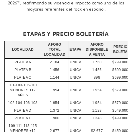
2026™️, reafirmando su vigencia e impacto como uno de los
mayores referentes del rock en español.
ETAPAS Y PRECIO BOLETERÍA
AFORO
AFORO
PRECIO
LOCALIDAD
TOTAL
ETAPA
DISPONIBLE
BOLETA
LOCALIDAD
A VENTA
PLATEA A
2.184
UNICA
1.760
$799.000
PLATEA B
1.456
UNICA
1.456
$699.000
PLATEA C
1.144
UNICA
898
$699.000
101-103-105-107
MENORES +12
1.954
UNICA
1.954
$579.000
AÑOS
102-104-106-108
1.954
UNICA
1.954
$579.000
PLATEA D
1.372
UNICA
1.128
$549.000
PLATEA E
1.900
UNICA
1.348
$499.000
109-111-113-115
MENORES +12
2.677
UNICA
$2.677
$459.000