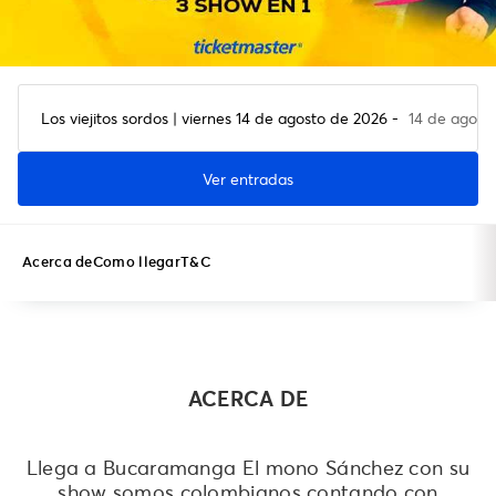
Los viejitos sordos | viernes 14 de agosto de 2026 -
14 de agost
Ver entradas
Acerca de
Como llegar
T&C
ACERCA DE
Llega a Bucaramanga El mono Sánchez con su
show somos colombianos contando con