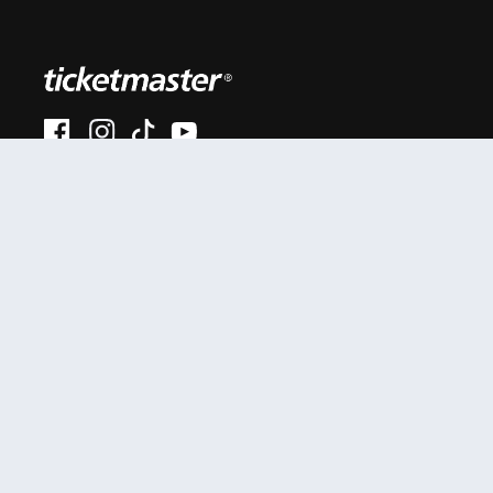
#AhoraEnVivo
Al continuar en está página, usted acuerda regirse por
nuestros
.
términos de uso
Enlaces útiles
Términos y Políticas
Mis entradas
Términos y condiciones
Mi cuenta
Política de privacidad
Soporte
Anexo privacidad
ciudadanos colombianos
Comunicados
Políticas de cookies
Prensa
SIC
Tutoriales