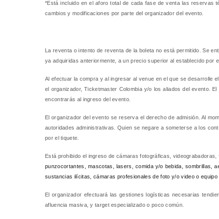
*Está incluido en el aforo total de cada fase de venta las reservas
cambios y modificaciones por parte del organizador del evento.
La reventa o intento de reventa de la boleta no está permitido. Se e
ya adquiridas anteriormente, a un precio superior al establecido por e
Al efectuar la compra y al ingresar al venue en el que se desarrolle 
el organizador, Ticketmaster Colombia y/o los aliados del evento. E
encontrarás al ingreso del evento.
El organizador del evento se reserva el derecho de admisión. Al mome
autoridades administrativas. Quien se negare a someterse a los contro
por el tiquete.
Está prohibido el ingreso de cámaras fotográficas, videograbadoras, 
punzocortantes, mascotas, lasers, comida y/o bebida, sombrillas, aer
sustancias ilícitas, cámaras profesionales de foto y/o video o equipo
El organizador efectuará las gestiones logísticas necesarias tendie
afluencia masiva, y target especializado o poco común.