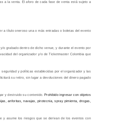
as a la venta. El aforo de cada fase de venta está sujeto a
der a título oneroso una o más entradas o boletas del evento
o y/o grabado dentro de dicho venue, y durante el evento por
rivacidad del organizador y/o de Ticketmaster Colombia que
seguridad y políticas establecidas por el organizador y las
icitará su retiro, sin lugar a devoluciones del dinero pagado
gar y destruido su contenido.
Prohibido ingresar con objetos
jas, anforitas, navajas, pirotecnia, spray pimienta, drogas,
noce y asume los riesgos que se derivan de los eventos con