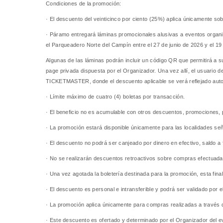
Condiciones de la promoción:
· El descuento del veinticinco por ciento (25%) aplica únicamente sob
· Páramo entregará láminas promocionales alusivas a eventos orga
el Parqueadero Norte del Campín entre el 27 de junio de 2026 y el 19
Algunas de las láminas podrán incluir un código QR que permitirá a su
page privada dispuesta por el Organizador. Una vez allí, el usuari
TICKETMASTER, donde el descuento aplicable se verá reflejado auto
· Límite máximo de cuatro (4) boletas por transacción.
· El beneficio no es acumulable con otros descuentos, promociones,
· La promoción estará disponible únicamente para las localidades señ
· El descuento no podrá ser canjeado por dinero en efectivo, saldo a
· No se realizarán descuentos retroactivos sobre compras efectuadas
· Una vez agotada la boletería destinada para la promoción, esta fin
· El descuento es personal e intransferible y podrá ser validado por
· La promoción aplica únicamente para compras realizadas a través de
· Este descuento es ofertado y determinado por el Organizador del e