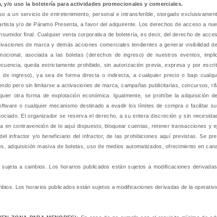
, y/o uso la boletería para actividades promocionales y comerciales.
a un servicio de entretenimiento, personal e intransferible, otorgado exclusivament
el artista y/o de Páramo Presenta, a favor del adquirente. Los derechos de acceso a 
consumidor final. Cualquier venta corporativa de boletería, es decir, del derecho de ac
vaciones de marca y demás acciones comerciales tendientes a generar visibilidad de 
omocional, asociada a las boletas (derechos de ingreso) de nuestros eventos, impli
ncia, queda estrictamente prohibido, sin autorización previa, expresa y por escrito 
os de ingreso), ya sea de forma directa o indirecta, a cualquier precio o bajo cualqu
yendo pero sin limitarse a activaciones de marca, campañas publicitarias, concursos, ri
lquier otra forma de explotación económica. Igualmente, se prohíbe la adquisición d
ftware o cualquier mecanismo destinado a evadir los límites de compra o facilitar s
sociado. El organizador se reserva el derecho, a su entera discreción y sin necesid
rida en contravención de lo aquí dispuesto, bloquear cuentas, retener transacciones y 
 infractor y/o beneficiario del infractor, de las prohibiciones aquí previstas. Se pr
, adquisición masiva de boletas, uso de medios automatizados, ofrecimiento en canal
 sujeta a cambios.
Los horarios publicados están sujetos a modificaciones derivadas 
mbios.
Los horarios publicados están sujetos a modificaciones derivadas de la operativi