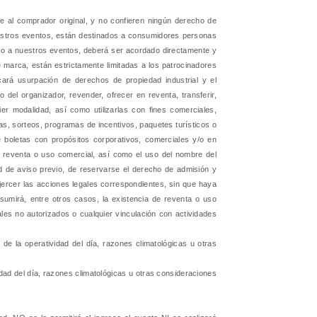
e al comprador original, y no confieren ningún derecho de
nuestros eventos, están destinados a consumidores personas
ceso a nuestros eventos, deberá ser acordado directamente y
marca, están estrictamente limitadas a los patrocinadores
cará usurpación de derechos de propiedad industrial y el
del organizador, revender, ofrecer en reventa, transferir,
ier modalidad, así como utilizarlas con fines comerciales,
fas, sorteos, programas de incentivos, paquetes turísticos o
e boletas con propósitos corporativos, comerciales y/o en
u reventa o uso comercial, así como el uso del nombre del
ad de aviso previo, de reservarse el derecho de admisión y
ejercer las acciones legales correspondientes, sin que haya
esumirá, entre otros casos, la existencia de reventa o uso
es no autorizados o cualquier vinculación con actividades
de la operatividad del día, razones climatológicas u otras
dad del día, razones climatológicas u otras consideraciones