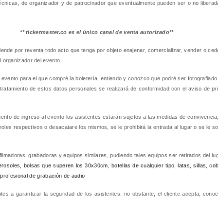
 técnicas, de organizador y de patrocinador que eventualmente pueden ser o no liberad
** ticketmaster.co es el único canal de venta autorizado**
ntiende por reventa todo acto que tenga por objeto enajenar, comercializar, vender o ce
l organizador del evento.
el evento para el que compré la boletería, entiendo y conozco que podré ser fotografiad
l tratamiento de estos datos personales se realizará de conformidad con el aviso de p
nto de ingreso al evento los asistentes estarán sujetos a las medidas de convivencia, 
les respectivos o desacatare los mismos, se le prohibirá la entrada al lugar o se le sol
filmadoras, grabadoras y equipos similares, pudiendo tales equipos ser retirados del lu
osoles, bolsas que superen los 30x30cm, botellas de cualquier tipo, latas, sillas, cobi
 profesional de grabación de audio
ntes a garantizar la seguridad de los asistentes, no obstante, el cliente acepta, co