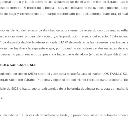
eneral de pie y la ubicación de los asistentes se definirá por orden de llegada. Las l
o de compra. El precio de la boleta + servicio indicado no incluye los siguientes cargos
edio de pago y corresponde a un cargo determinado por la plataforma financiera, el cu
ciones dentro del recinto. La distribución podrá variar de acuerdo con Los mapas refl
especificaciones propias del recinto y/o la producción técnica del evento. *Está inclui
** La disponibilidad de boletería en cada ETAPA dependerá de las reservas efectuadas 
ervas, se habilitará la siguiente etapa, por lo cual no se podrán vender entradas de e
compra, no pago, entre otros, pasará a hacer parte del aforo (entradas disponibles) de 
FABULOSOS CADILLACS
einticinco por ciento (25%) sobre el valor de la boletería para el evento LOS FAB
rganizados por Páramo Presenta y sigan el procedimiento indicado para acceder al ben
 julio de 2026 o hasta agotar existencias de la boletería destinada para esta campaña, l
es:
n límite de uso. Una vez alcanzado dicho límite, la promoción finalizará automáticament