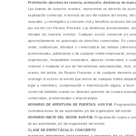
Prohibición absoluta de reventa, activación, dinámicas de marca
Las boletas de nuestros eventos, representan un derecho de acceso 
explotación comercial, ni licencia de uso del nombre del evento, d
naturales, y restringidos a consumo civil y beneficio exclusivo del 
por escrito con Páramo Presenta. Las dinámicas promocionales, acti
oficiales de nuestros eventos. Cualquier acción comercial y/o pr
aprovechamiento no autorizado de derechos comerciales. En consecue
ceder, sublicenciar, distribuir o comercializar las boletas (derech
promocionales, publicitarios o de cualquier índole empresarial, inclu
experiencias, hospitalidad corporativa, alianzas comerciales o cua
volumen o mediante el uso de herramientas automatizadas, bots, so
evento, del artista, de Páramo Presenta, o de cualquier elemento a
restringir el acceso al evento que derive de cualquier boleta adqui
lugar a reembolso, compensación o indemnización alguna, a favor del
comercial indebido cuando se detecten patrones de compra inusuales
comerciales, promocionales o empresariales.
HORARIO DE APERTURA DE PUERTAS:
4:00 P.M.
Programación
consideraciones de las autoridades y/o del organizador del evento
HORARIO INICIO DEL SHOW: 8:00 P.M.
Programación sujeta a ca
de las autoridades y/o del organizador del evento
CLASE DE ESPECTÁCULO: CONCIERTO