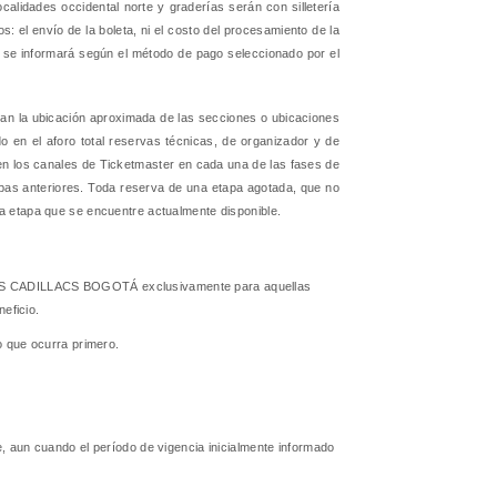
ocalidades occidental norte y graderías serán con silletería
: el envío de la boleta, ni el costo del procesamiento de la
al se informará según el método de pago seleccionado por el
ejan la ubicación aproximada de las secciones o ubicaciones
do en el aforo total reservas técnicas, de organizador y de
en los canales de Ticketmaster en cada una de las fases de
tapas anteriores. Toda reserva de una etapa agotada, que no
la etapa que se encuentre actualmente disponible.
ULOSOS CADILLACS BOGOTÁ exclusivamente para aquellas
eficio.
o que ocurra primero.
e, aun cuando el período de vigencia inicialmente informado