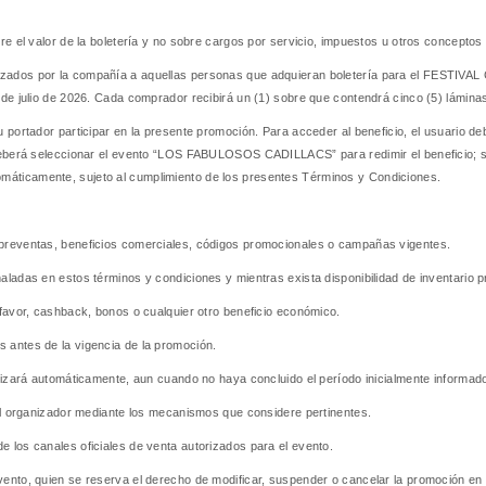
re el valor de la boletería y no sobre cargos por servicio, impuestos u otros conceptos 
nizados por la compañía a aquellas personas que adquieran boletería para el FEST
 de julio de 2026. Cada comprador recibirá un (1) sobre que contendrá cinco (5) lámin
 portador participar en la presente promoción. Para acceder al beneficio, el usuario deb
o deberá seleccionar el evento “LOS FABULOSOS CADILLACS” para redimir el beneficio; 
máticamente, sujeto al cumplimiento de los presentes Términos y Condiciones.
 preventas, beneficios comerciales, códigos promocionales o campañas vigentes.
aladas en estos términos y condiciones y mientras exista disponibilidad de inventario 
 favor, cashback, bonos o cualquier otro beneficio económico.
 antes de la vigencia de la promoción.
alizará automáticamente, aun cuando no haya concluido el período inicialmente informad
 el organizador mediante los mecanismos que considere pertinentes.
 los canales oficiales de venta autorizados para el evento.
vento, quien se reserva el derecho de modificar, suspender o cancelar la promoción en 