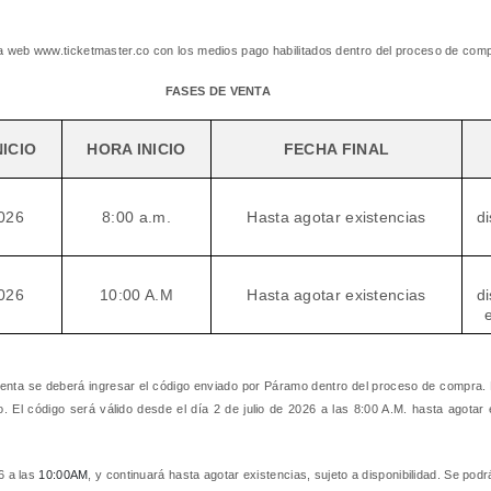
na web www.ticketmaster.co con los medios pago habilitados dentro del proceso de com
FASES DE VENTA
NICIO
HORA INICIO
FECHA FINAL
026
8:00 a.m.
Hasta agotar existencias
di
026
10:00 A.M
Hasta agotar existencias
di
enta se deberá ingresar el código enviado por Páramo dentro del proceso de compra. La
El código será válido desde el día 2 de julio de 2026 a las 8:00 A.M. hasta agotar 
6 a las
10
:00AM
,
y continuará hasta agotar existencias, sujeto a disponibilidad. Se pod