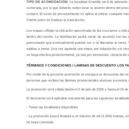
TIPO DE ACOMODACIÓN:
La localidad Gramilla será de admisión g
numerada, por lo que deberás seleccionar tu asiento dentro del proces
compra. El costo de procesamiento se aplica al utilizar cualquier m
Cliente antes de finalizar la transacción.
Los mapas reflejan la ubicación aproximada de las secciones o ubica
dentro del recinto. La distribución podrá variar de acuerdo con las 
patrocinador que eventualmente pueden ser o no liberadas la venta. 
salidas a venta. Una vez agotada una etapa, por adquisición y/o res
se haga efectiva posteriormente, ya sea por devolución, retracto de 
TÉRMINOS Y CONDICIONES / LAMINAS DE DESCUENTO LOS 
Por medio de la presente promoción se otorgará un descuento del v
personas que reciban las láminas promocionales alusivas a eventos o
La promoción será válida desde el 3 de julio de 2026 y hasta el 19 de
El descuento será aplicable únicamente para las siguientes localidad
- Todas las localidades disponibles
- La promoción estará limitada a un máximo de mil (1.000) boletas, si
no haya concluido.