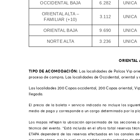
OCCIDENTAL BAJA
6.282
UNICA
ORIENTAL ALTA –
3.112
UNICA
FAMILIAR (+10)
ORIENTAL BAJA
9.690
UNICA
NORTE ALTA
3.236
UNICA
ORIENTAL 
TIPO DE ACOMODACIÓN:
Las localidades de Palcos Vip orie
.
proceso de compra
Las localidades de Occidental, oriental y 
Las localidades 200 Copas occidental, 200 Copas oriental, Vip 
llegada.
El precio de la boleta + servicio indicado no incluye los siguie
medio de pago y corresponde a un cargo determinado por la plata
Los mapas reflejan la ubicación aproximada de las secciones o 
técnica del evento. *Está incluido en el aforo total reservas té
ETAPA dependerá de las reservas efectuadas en los canales d