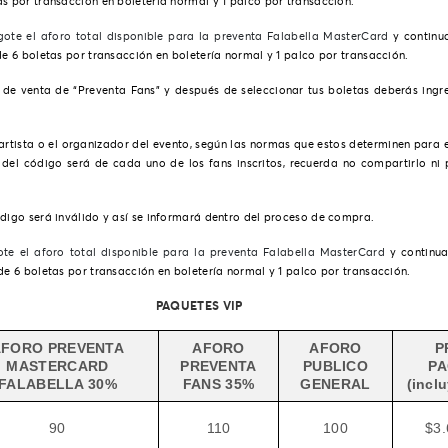
s por transacción en boletería normal y 1 palco por transacción.
gote el aforo total disponible para la preventa Falabella MasterCard
y continua
de 6 boletas por transacción en boletería normal y 1 palco por transacción.
 de venta de “Preventa Fans” y después de seleccionar tus boletas deberás ingre
 artista o el organizador del evento, según las normas que estos determinen para 
del código será de cada uno de los fans inscritos, recuerda no compartirlo ni 
ódigo será inválido y así se informará dentro del proceso de compra.
te el aforo total disponible para la preventa Falabella MasterCard
y continua
de 6 boletas por transacción en boletería normal y 1 palco por transacción.
PAQUETES VIP
AFORO PREVENTA
AFORO
AFORO
P
MASTERCARD
PREVENTA
PUBLICO
PA
FALABELLA 30%
FANS 35%
GENERAL
(incl
90
110
100
$3.