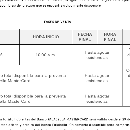
apas anteriores. Toda reserva de una etapa agotada, que no se haga efectiva pos
isponibles) de la etapa que se encuentre actualmente disponible.
FASES DE VENTA
FECHA
HORA
HORA INICIO
FINAL
FINAL
Hasta agotar
26
10:00 a.m.
d
existencias
C
o total disponible para la preventa
Hasta agotar
d
ella MasterCard
existencias
o total disponible para la preventa
Hasta agotar
ella MasterCard
existencias
ra tarjeta habientes del Banco FALABELLA MASTERCARD será válida desde el 29 de A
jetas débito y crédito del banco Falabella. Únicamente disponible para compras 