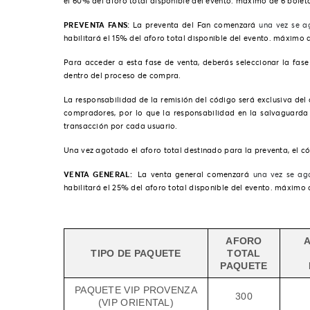
el 60% del aforo total disponible del evento. máximo de 6 boleta
PREVENTA FANS:
La preventa del Fan comenzará
una vez se a
habilitará el 15% del aforo total disponible del evento. máximo 
Para acceder a esta fase de venta, deberás seleccionar la fase
dentro del proceso de compra.
La responsabilidad de la remisión del código será exclusiva del
compradores, por lo que la responsabilidad en la salvaguarda 
transacción por cada usuario.
Una vez agotado el aforo total destinado para la preventa, el c
VENTA GENERAL:
La venta general comenzar
á
una vez se ago
habilitará el 25% del aforo total disponible del evento. máximo 
AFORO
TIPO DE PAQUETE
TOTAL
PAQUETE
PAQUETE VIP PROVENZA
300
(VIP ORIENTAL)