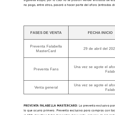
siguiente etapa, por lo cual no se podrán vender entradas de et
no pago, entre otros, pasará a hacer parte del aforo (entradas d
FASES DE VENTA
FECHA INICIO
Preventa Falabella
29 de abril del 20
MasterCard
Una vez se agote el afor
Preventa Fans
Falab
Una vez se agote el afor
Venta general
Falab
PREVENTA FALABELLA MASTERCARD:
La preventa exclusiva pa
lo que ocurra primero. Preventa exclusiva para compras con tar