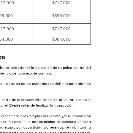
117.000
$717.000
99.000
$599.000
117.000
$717.000
64.000
$364.000
OS)
eberás seleccionar la ubicación de tu palco dentro del
o dentro del proceso de compra.
la ubicación de los asistentes se definirá por orden de
l costo de procesamiento se aplica al utilizar cualquier
el Cliente antes de finalizar la transacción.
 especificaciones propias del recinto y/o la producción
adas la venta. ** La disponibilidad de boletería en cada
 etapa, por adquisición y/o reservas, se habilitará la