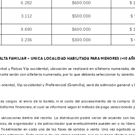
6.282
$600.000
$ 
3.112
$500.000
$ 
9.690
$600.000
$ 
3.236
$300.000
$ 
ALTA FAMILIAR – UNICA LOCALIDAD HABILITADA PARA MENORES (+10 AÑ
ntal y Palcos Vip occidental, ubicación se realizará en silletería numerada; d
norte serán con silletería numerada, por lo que deberás seleccionar tu asient
oriental, Vip occidental y Preferencial (Gramilla), será de admisión general y 
ntes cargos: el envío de la boleta, ni el costo del procesamiento de la compra. E
forma financiera, el cual se informará según el método de pago seleccionado por 
ubicaciones dentro del recinto. La distribución podrá variar de acuerdo con las
cnicas, de organizador y de patrocinador que eventualmente pueden ser o no liber
e
Ticketmaster
en cada una de las fases de salidas a venta. Una vez agotada una