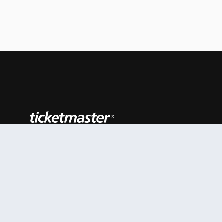
#AhoraEnVivo
Al continuar en está página, usted acuerda regirse por n