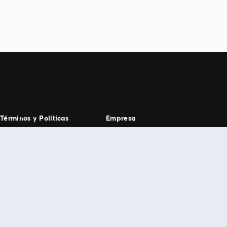
Términos y Políticas
Empresa
Términos y condiciones
Ticketmaster CO
Política de privacidad
Trabaja con Nosotros
Anexo privacidad
ciudadanos colombianos
Políticas de cookies
SIC