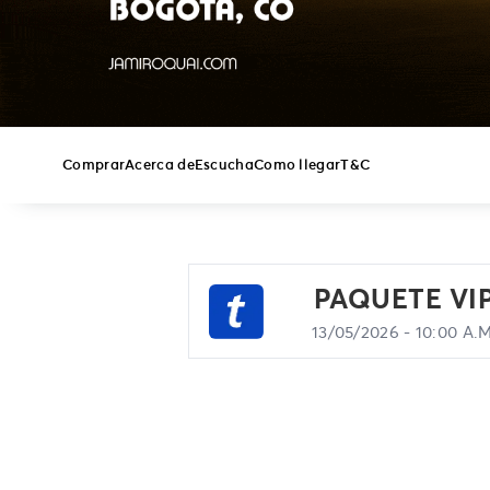
Comprar
Acerca de
Escucha
Como llegar
T&C
PAQUETE VI
13/05/2026 - 10:00 A.M