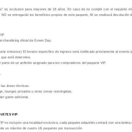
iors” es exclusivo para mayores de 18 años. En caso de no cumplir con el requisito 
o, NO se entregarán los beneficios propios de este paquete, NI se realizará devolución de
VIP
erchandising oficial de Green Day.
arly entrance) El horario específico de ingreso será notificado previamente al evento 
s que esté determine.
parte de un anfitrión asignado para los compradores del paquete VIP.
:
 las áreas técnicas.
, lounges privados u otras zonas restringidas.
ier gasto adicional.
UETES VIP:
P no incluyen una localidad exclusiva, cada paquete adquirido contará con una boleta e
te un máximo de cuatro (4) paquetes por transacción.