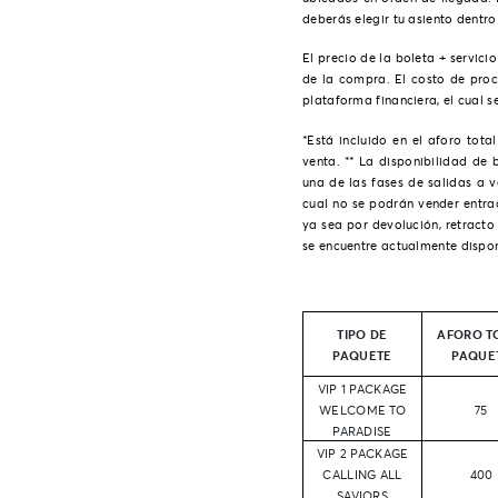
deberás elegir tu asiento dentr
El precio de la boleta + servicio
de la compra. El costo de proc
plataforma financiera, el cual s
*Está incluido en el aforo tot
venta. ** La disponibilidad de
una de las fases de salidas a v
cual no se podrán vender entra
ya sea por devolución, retracto
se encuentre actualmente dispon
TIPO DE
AFORO T
PAQUETE
PAQUE
VIP 1 PACKAGE
WELCOME TO
75
PARADISE
VIP 2 PACKAGE
CALLING ALL
400
SAVIORS