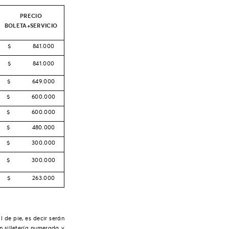
PRECIO
BOLETA+SERVICIO
$ 841.000
$ 841.000
$ 649.000
$ 600.000
$ 600.000
$ 480.000
$ 300.000
$ 300.000
$ 263.000
de pie, es decir serán
n silletería numerada y