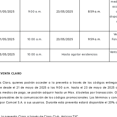
med
acc
21/05/2025
9:00 a.m.
23/05/2025
8:59 a.m.
disp
Ve
21/05/2025
10:00 a.m.
23/05/2025
9:59 a.m.
Fal
Vent
3/05/2025
10:00 a.m.
Hasta agotar existencias
EVENTA CLARO
es Claro, quienes podrán acceder a la preventa a través de los códigos entreg
le desde el 21 de mayo de 2025 a las 9:00 a.m. hasta el 23 de mayo de 2025 a
os medios de pago; se podrán adquirir hasta un Max. 4 boletas por transacción. 
esponsables de la comunicación de los códigos promocionales. Los términos y con
por Comcel S.A. a sus usuarios.
Durante esta preventa estará disponible el 20% 
la preventa Claro a través de Claro Club. Aplican TYC.