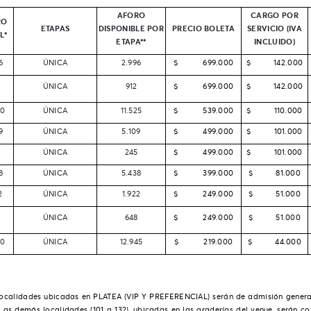
AFORO
CARGO POR
RO
ETAPAS
DISPONIBLE POR
PRECIO BOLETA
SERVICIO (IVA
L*
ETAPA**
INCLUIDO)
6
ÚNICA
2.996
$ 699.000
$ 142.000
ÚNICA
912
$ 699.000
$ 142.000
00
ÚNICA
11.525
$ 539.000
$ 110.000
9
ÚNICA
5.109
$ 499.000
$ 101.000
ÚNICA
245
$ 499.000
$ 101.000
8
ÚNICA
5.438
$ 399.000
$ 81.000
2
ÚNICA
1.922
$ 249.000
$ 51.000
ÚNICA
648
$ 249.000
$ 51.000
90
ÚNICA
12.945
$ 219.000
$ 44.000
localidades ubicadas en PLATEA (VIP Y PREFERENCIAL) serán de admisión general 
as demás localidades (101 a 132), ubicadas en las graderías del venue, serán co