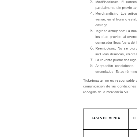
Modificaciones:
El conteni
parcialmente sin previo av
Merchandising:
Los artícu
venue, en el horario esta
entrega.
Ingreso anticipado:
La hora
los días previos al evento
comprador llega fuera del 
Reembolsos:
No se otorga
incluidas demoras, errores
La reventa puede dar luga
Aceptación condiciones:
enunciados. Estos términos
Ticketmaster no es responsable po
comunicación de las condiciones 
recogida de la mercancía VIP.
FASES DE VENTA
FE