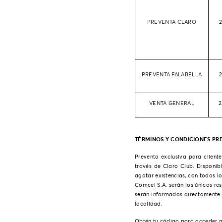
PREVENTA CLARO
PREVENTA FALABELLA
VENTA GENERAL
2
TÉRMINOS Y CONDICIONES PR
Preventa exclusiva para client
través de Claro Club. Disponib
agotar existencias, con todos l
Comcel S.A. serán los únicos r
serán informados directamente 
localidad.
Obtén tu código para acceder a 