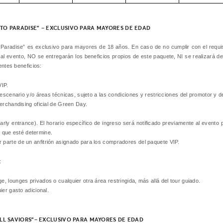
TO PARADISE” – EXCLUSIVO PARA MAYORES DE EDAD
Paradise” es exclusivo para mayores de 18 años. En caso de no cumplir con el requi
o al evento, NO se entregarán los beneficios propios de este paquete, NI se realizará de
entes beneficios:
VIP.
 escenario y/o áreas técnicas, sujeto a las condiciones y restricciones del promotor y d
erchandising oficial de Green Day.
arly entrance). El horario específico de ingreso será notificado previamente al evento 
s que esté determine.
parte de un anfitrión asignado para los compradores del paquete VIP.
:
 lounges privados o cualquier otra área restringida, más allá del tour guiado.
ier gasto adicional.
ALL SAVIORS”– EXCLUSIVO PARA MAYORES DE EDAD