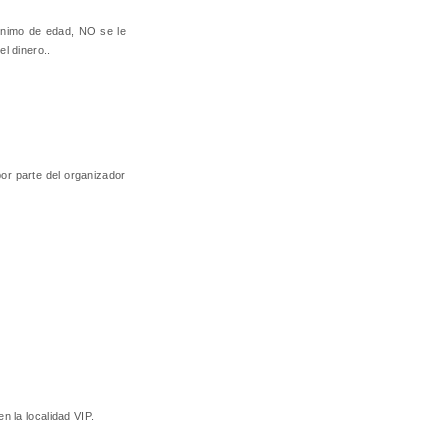
mínimo de edad, NO se le
l dinero..
por parte del organizador
n la localidad VIP.