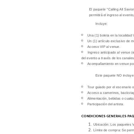
El paquete “Calling All Sav
permitirá el ingreso al event
Incluye:
Una (1) boleta en la localidad 
Un (1) artículo exclusivo de m
Acceso VIP al venue.
Ingreso anticipado al venue (e
del evento a través de los canale
Acompañamiento en venue por 
Este paquete NO incluye
Tour guiado por el escenario o
Acceso a camerinos, backstage
Alimentación, bebidas o cualqu
Participación del artista.
CONDICIONES GENERALES PAQ
Ubicación: Los paquetes VI
Límite de compra:
Se permi