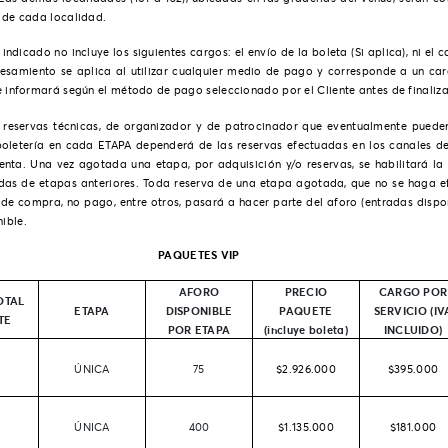
o de cada localidad.
 indicado no incluye los siguientes cargos: el envío de la boleta (Si aplica), ni el
esamiento se aplica al utilizar cualquier medio de pago y corresponde a un ca
e informará según el método de pago seleccionado por el Cliente antes de finaliza
al reservas técnicas, de organizador y de patrocinador que eventualmente puede
 boletería en cada ETAPA dependerá de las reservas efectuadas en los canales 
enta. Una vez agotada una etapa, por adquisición y/o reservas, se habilitará la 
das de etapas anteriores. Toda reserva de una etapa agotada, que no se haga ef
 de compra, no pago, entre otros, pasará a hacer parte del aforo (entradas dispo
ible.
PAQUETES VIP
AFORO
PRECIO
CARGO POR
OTAL
ETAPA
DISPONIBLE
PAQUETE
SERVICIO (IV
TE
POR ETAPA
(incluye boleta)
INCLUIDO)
ÚNICA
75
$2.926.000
$395.000
ÚNICA
400
$1.135.000
$181.000