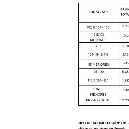
AFO
LOCALIDAD
TOTA
2.99
102 & 104 - 108
101&103
912
MENORES
VIP
12.7
109- 114 & 116
5.10
245
115 MENORES
125 -132
5.43
118 & 120- 124
1.92
117&119
648
MENORES
PREFERENCIAL
16.2
TIPO DE ACOMODACIÓN:
Las 
ubicados en orden de llegada. L