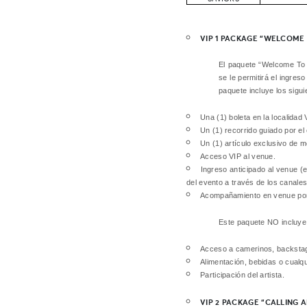
VIP 1 PACKAGE “WELCOME 
El paquete “Welcome To 
se le permitirá el ingres
paquete incluye los sigui
Una (1) boleta en la localidad 
Un (1) recorrido guiado por el
Un (1) artículo exclusivo de m
Acceso VIP al venue.
Ingreso anticipado al venue (e
del evento a través de los canale
Acompañamiento en venue por 
Este paquete NO incluye
Acceso a camerinos, backstage,
Alimentación, bebidas o cualqu
Participación del artista.
VIP 2 PACKAGE “CALLING 