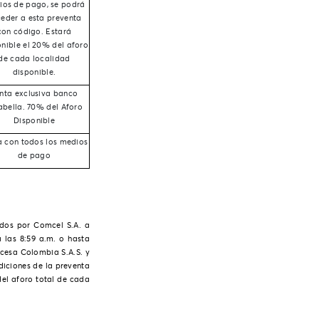
ios de pago, se podrá
eder a esta preventa
con código. Estará
onible el 20% del aforo
de cada localidad
disponible.
nta exclusiva banco
abella. 70% del Aforo
Disponible
a con todos los medios
de pago
ados por Comcel S.A. a
 las 8:59 a.m. o hasta
Ocesa Colombia S.A.S. y
diciones de la preventa
del aforo total de cada