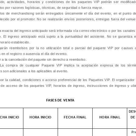
do, actividades, horarios y condiciones de los paquetes VIP podrán ser modificad
iso por razones logísticas, técnicas, de seguridad o fuerza mayor.
los de merchandising serán entregados únicamente el día del evento, en el punto de
blecido por el promotor. No se realizarán envíos posteriores, entregas fuera del venu
 exacta del ingreso anticipado será informada vía correo electrónico o por los canales 
. El ingreso anticipado está sujeto a la puntualidad del asistente. No se garantiza el 
horario establecido.
rán reembolsos por la no utilización total o parcial del paquete VIP por causas at
 en el registro o ausencia el día del evento.
r a la cancelación del paquete sin derecho a reembolso.
La compra de cualquier Paquete VIP implica la aceptación expresa de los térmi
 son adicionales a los aplicables al evento.
r la calidad, condiciones o acceso preferencial de los Paquetes VIP. El organizador 
de acceso de los paquetes VIP, horarios de ingreso, instrucciones de ingreso y ub
FASES DE VENTA
DES
CHA INICIO
HORA INICIO
FECHA FINAL
HORA FINAL
DE
Pr