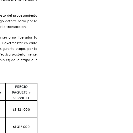
 costo del procesamiento
rgo determinado por la
r la transacción.
n ser o no liberadas la
de
Ticketmaster
en cada
siguiente etapa, por lo
ectiva posteriormente,
nibles) de la etapa que
PRECIO
A
PAQUETE +
SERVICIO
$3.321.000
$1.316.000