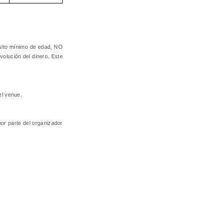
sito mínimo de edad, NO
volución del dinero. Este
el venue.
por parte del organizador