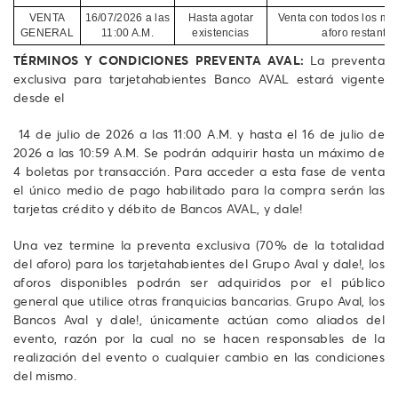
VENTA
16/07/2026 a las
Hasta agotar
Venta con todos los me
GENERAL
11:00 A.M.
existencias
aforo restante 
TÉRMINOS Y CONDICIONES PREVENTA AVAL:
La preventa
exclusiva para tarjetahabientes Banco AVAL estará vigente
desde el
14 de julio de 2026 a las 11:00 A.M. y hasta el 16 de julio de
2026 a las 10:59 A.M. Se podrán adquirir hasta un máximo de
4 boletas por transacción. Para acceder a esta fase de venta
el único medio de pago habilitado para la compra serán las
tarjetas crédito y débito de Bancos AVAL, y dale!
Una vez termine la preventa exclusiva (70% de la totalidad
del aforo) para los tarjetahabientes del Grupo Aval y dale!, los
aforos disponibles podrán ser adquiridos por el público
general que utilice otras franquicias bancarias. Grupo Aval, los
Bancos Aval y dale!, únicamente actúan como aliados del
evento, razón por la cual no se hacen responsables de la
realización del evento o cualquier cambio en las condiciones
del mismo.