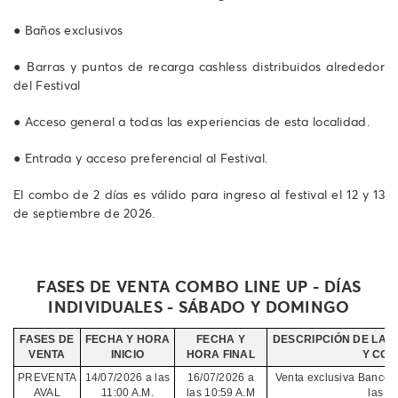
● Baños exclusivos
● Barras y puntos de recarga cashless distribuidos alrededor
del Festival
● Acceso general a todas las experiencias de esta localidad.
● Entrada y acceso preferencial al Festival.
El combo de 2 días es válido para ingreso al festival el 12 y 13
de septiembre de 2026.
FASES DE VENTA COMBO LINE UP - DÍAS
INDIVIDUALES - SÁBADO Y DOMINGO
FASES DE
FECHA Y HORA
FECHA Y
DESCRIPCIÓN DE LA F
VENTA
INICIO
HORA FINAL
Y CON
PREVENTA
14/07/2026 a las
16/07/2026 a
Venta exclusiva Bancos 
AVAL
11:00 A.M.
las 10:59 A.M
las l