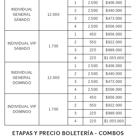
1
2.500
$406.000
INDIVIDUAL
2
2.500
$440.000
GENERAL
12.000
3
2.500
$473.000
SÁBADO
4
2.500
$506.000
1
450
$856.000
2
550
$922.000
INDIVIDUAL VIP
1.700
SÁBADO
3
225
$989.000
4
225
$1.055.000
1
2.500
$406.000
INDIVIDUAL
2
2.500
$440.000
GENERAL
12.000
3
2.500
$473.000
DOMINGO
4
2.500
$506.000
1
450
$856.000
2
550
$922.000
INDIVIDUAL VIP
1.700
DOMINGO
3
225
$989.000
4
225
$1.055.000
ETAPAS Y PRECIO BOLETERÍA - COMBOS