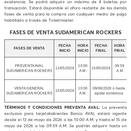
existencias. Se podrá adquirir un máximo de 4 boletas por
transacción. Estará disponible el aforo restante de las demás
fases de venta para la compra con cualquier medio de pago
habilitado a través de Ticketmaster.
FASES DE VENTA SUDAMERICAN ROCKERS
FECHA
HORA
FECHA
HORA
FASES DE VENTA
INICIO
INICIO
FINAL
FINAL
V
PREVENTA AVAL
10:00
09:59
13/05/2026
15/05/2026
SUDAMERICAN ROCKERS
A.M.
A.M
VENTA GENERAL
10:00
09/06/2026 o hasta
15/05/2026
SUDAMERICAN ROCKERS
A.M.
agotar existencia
TÉRMINOS Y CONDICIONES PREVENTA AVAL:
La preventa
exclusiva para tarjetahabientes Banco AVAL estará vigente
desde el 13 de mayo de 2026 a las 10:00 A.M. y hasta el 15 de
mayo de 2026 a las 09:59 A.M. Se podrán adquirir hasta un