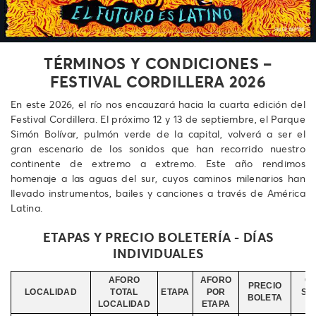
TÉRMINOS Y CONDICIONES –
FESTIVAL CORDILLERA 2026
En este 2026, el río nos encauzará hacia la cuarta edición del
Festival Cordillera. El próximo 12 y 13 de septiembre, el Parque
Simón Bolívar, pulmón verde de la capital, volverá a ser el
gran escenario de los sonidos que han recorrido nuestro
continente de extremo a extremo. Este año rendimos
homenaje a las aguas del sur, cuyos caminos milenarios han
llevado instrumentos, bailes y canciones a través de América
Latina.
ETAPAS Y PRECIO BOLETERÍA - DÍAS
INDIVIDUALES
AFORO
AFORO
C
PRECIO
LOCALIDAD
TOTAL
ETAPA
POR
SER
BOLETA
LOCALIDAD
ETAPA
I