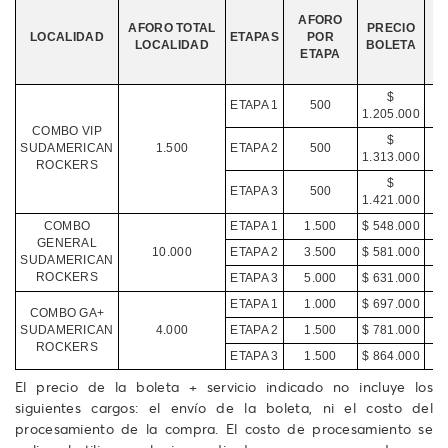
AFORO
AFORO TOTAL
PRECIO
LOCALIDAD
ETAPAS
POR
S
LOCALIDAD
BOLETA
ETAPA
I
$
ETAPA 1
500
$
1.205.000
COMBO VIP
$
SUDAMERICAN
1.500
ETAPA 2
500
$
1.313.000
ROCKERS
$
ETAPA 3
500
$
1.421.000
COMBO
ETAPA 1
1.500
$ 548.000
$
GENERAL
10.000
ETAPA 2
3.500
$ 581.000
$
SUDAMERICAN
ROCKERS
ETAPA 3
5.000
$ 631.000
$
ETAPA 1
1.000
$ 697.000
$
COMBO GA+
SUDAMERICAN
4.000
ETAPA 2
1.500
$ 781.000
$
ROCKERS
ETAPA 3
1.500
$ 864.000
$
El precio de la boleta + servicio indicado no incluye los
siguientes cargos: el envío de la boleta, ni el costo del
procesamiento de la compra. El costo de procesamiento se