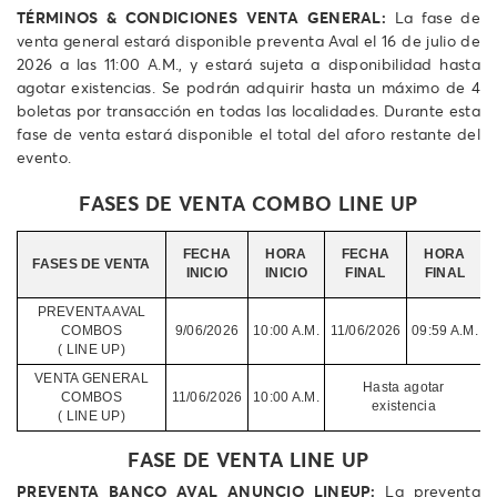
TÉRMINOS & CONDICIONES VENTA GENERAL:
La fase de
venta general estará disponible preventa Aval el 16 de julio de
2026 a las 11:00 A.M., y estará sujeta a disponibilidad hasta
agotar existencias. Se podrán adquirir hasta un máximo de 4
boletas por transacción en todas las localidades. Durante esta
fase de venta estará disponible el total del aforo restante del
evento.
FASES DE VENTA COMBO LINE UP
FECHA
HORA
FECHA
HORA
FASES DE VENTA
INICIO
INICIO
FINAL
FINAL
PREVENTA AVAL
V
COMBOS
9/06/2026
10:00 A.M.
11/06/2026
09:59 A.M.
( LINE UP)
VENTA GENERAL
Hasta agotar
COMBOS
11/06/2026
10:00 A.M.
existencia
( LINE UP)
FASE DE VENTA LINE UP
PREVENTA BANCO AVAL ANUNCIO LINEUP:
La preventa