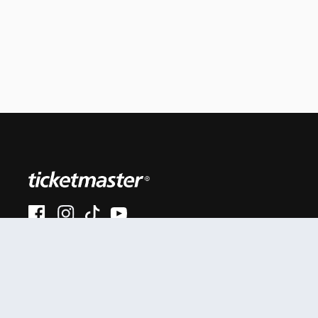
#AhoraEnVivo
Al continuar en está página, usted acuerda regirse por
nuestros
.
términos de uso
Enlaces útiles
Términos y Políticas