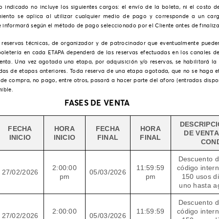
io indicado no incluye los siguientes cargos: el envío de la boleta, ni el costo 
iento se aplica al utilizar cualquier medio de pago y corresponde a un car
e informará según el método de pago seleccionado por el Cliente antes de finaliza
al reservas técnicas, de organizador y de patrocinador que eventualmente puede
 boletería en cada ETAPA dependerá de las reservas efectuadas en los canales 
enta. Una vez agotada una etapa, por adquisición y/o reservas, se habilitará la 
das de etapas anteriores. Toda reserva de una etapa agotada, que no se haga ef
 de compra, no pago, entre otros, pasará a hacer parte del aforo (entradas dispo
ible.
FASES DE VENTA
DESCRIPCI
FECHA
HORA
FECHA
HORA
DE VENTA
INICIO
INICIO
FINAL
FINAL
COND
Descuento d
2:00:00
11:59:59
código inter
27/02/2026
05/03/2026
pm
pm
150 usos di
uno hasta ag
Descuento d
2:00:00
11:59:59
código inter
27/02/2026
05/03/2026