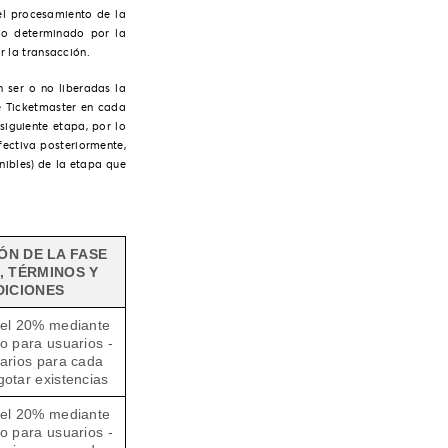
del procesamiento de la
go determinado por la
r la transacción.
n ser o no liberadas la
de
Ticketmaster
en cada
siguiente etapa, por lo
ectiva posteriormente,
nibles) de la etapa que
ÓN DE LA FASE
, TÉRMINOS Y
ICIONES
el 20% mediante
no para usuarios -
arios para cada
otar existencias
el 20% mediante
no para usuarios -