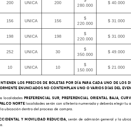
$
200
UNICA
200
$ 40.000
280.000
$
156
UNICA
156
$ 31.000
220.000
$
198
UNICA
198
$ 31.000
220.000
$
252
UNICA
30
$ 49.000
350.000
$
10
UNICA
10
$ 21.000
150.000
ONTIENEN LOS PRECIOS DE BOLETAS POR DÍA PARA CADA UNO DE LOS 
RIORMENTE ENUNCIADOS NO CONTEMPLAN UNO O VARIOS DÍAS DEL EVEN
PREFERENCIAL SUR, PREFERENCIAL ORIENTAL BAJA, CUR
s localidades
 PALCO NORTE
localidades serán con silletería numerada y deberás elegir tu 
 la ubicación dentro del proceso de compra.
CCIDENTAL Y MOVILIDAD REDUCIDA,
serán de admisión general y la ubica
a.