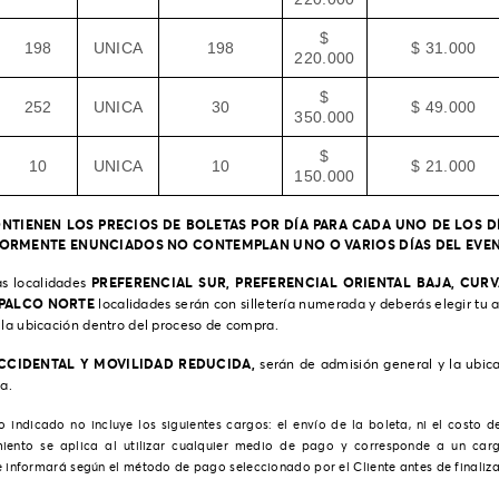
$
198
UNICA
198
$ 31.000
220.000
$
252
UNICA
30
$ 49.000
350.000
$
10
UNICA
10
$ 21.000
150.000
ONTIENEN LOS PRECIOS DE BOLETAS POR DÍA PARA CADA UNO DE LOS 
RIORMENTE ENUNCIADOS NO CONTEMPLAN UNO O VARIOS DÍAS DEL EVEN
PREFERENCIAL SUR, PREFERENCIAL ORIENTAL BAJA, CUR
s localidades
 PALCO NORTE
localidades serán con silletería numerada y deberás elegir tu 
 la ubicación dentro del proceso de compra.
CCIDENTAL Y MOVILIDAD REDUCIDA,
serán de admisión general y la ubica
a.
io indicado no incluye los siguientes cargos: el envío de la boleta, ni el costo 
iento se aplica al utilizar cualquier medio de pago y corresponde a un car
e informará según el método de pago seleccionado por el Cliente antes de finaliza