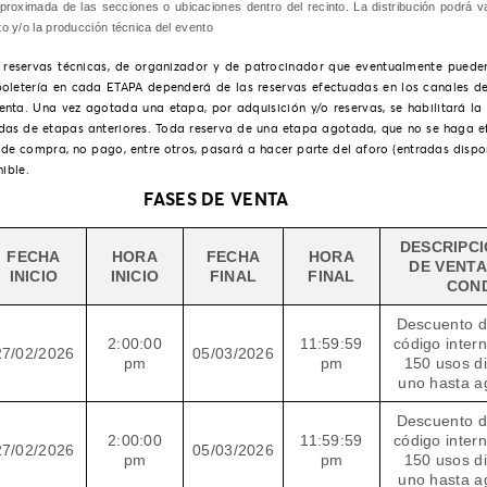
proximada de las secciones o ubicaciones dentro del recinto. La distribución podrá v
to y/o la producción técnica del evento
al reservas técnicas, de organizador y de patrocinador que eventualmente puede
 boletería en cada ETAPA dependerá de las reservas efectuadas en los canales 
enta. Una vez agotada una etapa, por adquisición y/o reservas, se habilitará la 
das de etapas anteriores. Toda reserva de una etapa agotada, que no se haga ef
 de compra, no pago, entre otros, pasará a hacer parte del aforo (entradas dispo
ible.
FASES DE VENTA
DESCRIPCI
FECHA
HORA
FECHA
HORA
DE VENTA
INICIO
INICIO
FINAL
FINAL
COND
Descuento d
2:00:00
11:59:59
código inter
27/02/2026
05/03/2026
pm
pm
150 usos di
uno hasta ag
Descuento d
2:00:00
11:59:59
código inter
27/02/2026
05/03/2026
pm
pm
150 usos di
uno hasta ag