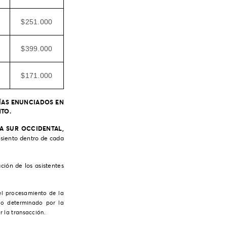
$251.000
$399.000
$171.000
DÍAS ENUNCIADOS EN
TO.
VA SUR OCCIDENTAL,
asiento dentro de cada
ción de los asistentes
del procesamiento de la
go determinado por la
r la transacción.