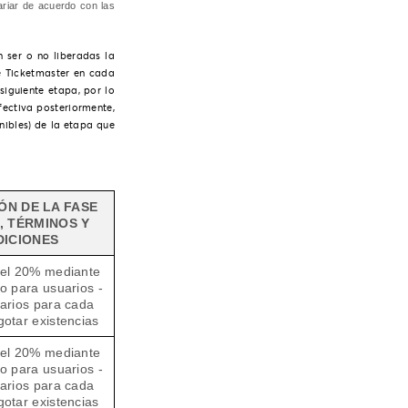
ariar de acuerdo con las
n ser o no liberadas la
de
Ticketmaster
en cada
siguiente etapa, por lo
ectiva posteriormente,
nibles) de la etapa que
ÓN DE LA FASE
, TÉRMINOS Y
ICIONES
el 20% mediante
no para usuarios -
arios para cada
otar existencias
el 20% mediante
no para usuarios -
arios para cada
otar existencias