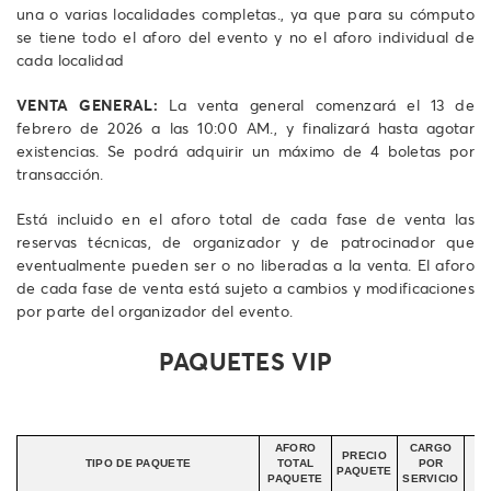
una o varias localidades completas., ya que para su cómputo
se tiene todo el aforo del evento y no el aforo individual de
cada localidad
VENTA GENERAL:
La venta general comenzará el 13 de
febrero de 2026 a las 10:00 AM., y finalizará hasta agotar
existencias. Se podrá adquirir un máximo de 4 boletas por
transacción.
Está incluido en el aforo total de cada fase de venta las
reservas técnicas, de organizador y de patrocinador que
eventualmente pueden ser o no liberadas a la venta. El aforo
de cada fase de venta está sujeto a cambios y modificaciones
por parte del organizador del evento.
PAQUETES VIP
AFORO
CARGO
PRECIO
TIPO DE PAQUETE
TOTAL
POR
PA
PAQUETE
PAQUETE
SERVICIO
S