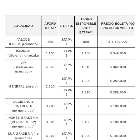
AFORO
AFORO
DISPONIBLE
PRECIO BOLETA Y/O
LOCALIDAD
ETAPAS
TOTAL*
POR
PALCO COMPLETO
ETAPA**
PALCOS
ETAPA
800
800
$ 6.500.000
(C/u: 10 personas)
1
DIAMANTE
ETAPA
1.150
1.150
$ 549.000
(silletería numerada)
1
VIP
ETAPA
(Silletería no
4.840
4.840
$ 369.000
1
numerada)
ETAPA
1.000
$ 259.000
1
GENERAL (de pie)
2.910
ETAPA
1.910
$ 289.000
2
OCCIDENTAL
ETAPA
GRADERIA
3.900
3.300
$ 199.000
1
(no numerada)
NORTE GRADERIA
ETAPA
(MENORES +12)
3.000
2.400
$ 189.000
1
(no numerada)
SUR GRADERIA (no
ETAPA
4.000
4.000
$ 189.000
numerada)
1