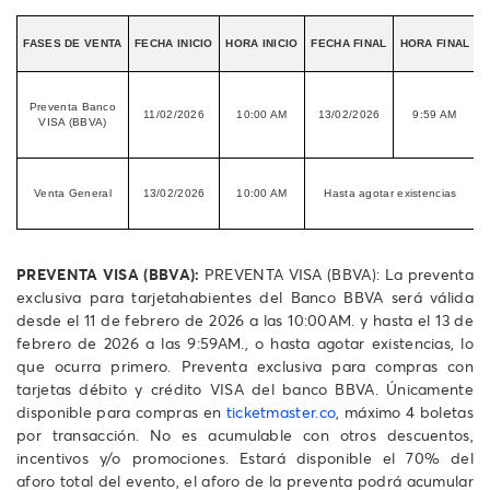
FASES DE VENTA
FECHA INICIO
HORA INICIO
FECHA FINAL
HORA FINAL
Preventa Banco
11/02/2026
10:00 AM
13/02/2026
9:59 AM
VISA (BBVA)
p
e
Venta General
13/02/2026
10:00 AM
Hasta agotar existencias
PREVENTA VISA (BBVA):
PREVENTA VISA (BBVA): La preventa
exclusiva para tarjetahabientes del Banco BBVA será válida
desde el 11 de febrero de 2026 a las 10:00AM. y hasta el 13 de
febrero de 2026 a las 9:59AM., o hasta agotar existencias, lo
que ocurra primero. Preventa exclusiva para compras con
tarjetas débito y crédito VISA del banco BBVA. Únicamente
disponible para compras en
ticketmaster.co
, máximo 4 boletas
por transacción. No es acumulable con otros descuentos,
incentivos y/o promociones. Estará disponible el 70% del
aforo total del evento, el aforo de la preventa podrá acumular