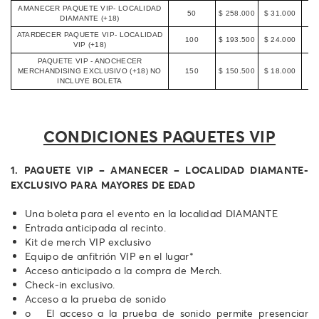
AMANECER PAQUETE VIP- LOCALIDAD
50
$ 258.000
$ 31.000
$
DIAMANTE (+18)
ATARDECER PAQUETE VIP- LOCALIDAD
100
$ 193.500
$ 24.000
$
VIP (+18)
PAQUETE VIP - ANOCHECER
MERCHANDISING EXCLUSIVO (+18) NO
150
$ 150.500
$ 18.000
$
INCLUYE BOLETA
CONDICIONES PAQUETES VIP
1. PAQUETE VIP – AMANECER – LOCALIDAD DIAMANTE-
EXCLUSIVO PARA MAYORES DE EDAD
Una boleta para el evento en la localidad DIAMANTE
Entrada anticipada al recinto.
Kit de merch VIP exclusivo
Equipo de anfitrión VIP en el lugar*
Acceso anticipado a la compra de Merch.
Check-in exclusivo.
Acceso a la prueba de sonido
o El acceso a la prueba de sonido permite presenciar