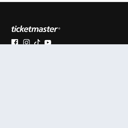
#AhoraEnVivo
Al continuar en está página, usted acuerda regirse por
nuestros
.
términos de uso
Enlaces útiles
Términos y Políticas
Mis entradas
Términos y condiciones
Mi cuenta
Política de privacidad
Soporte
Anexo privacidad
ciudadanos colombianos
Comunicados
Políticas de cookies
Prensa