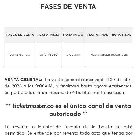
FASES DE VENTA
FASES DE VENTA
FECHA INICIO
HORA INICIO
FECHA FINAL
HORA FINAL
Venta General
30/04/2026
9:00 a.m
Hasta agotar existencias
T
VENTA GENERAL:
La venta general comenzará el 30 de abril
de 2026 a las 9:00A.M., y finalizará hasta agotar existencias.
Se podrá adquirir un máximo de 4 boletas por transacción
es el único canal de venta
**
ticketmaster.co
autorizado
**
La reventa o intento de reventa de la boleta no está
permitido. Se entiende por reventa todo acto que tenga por