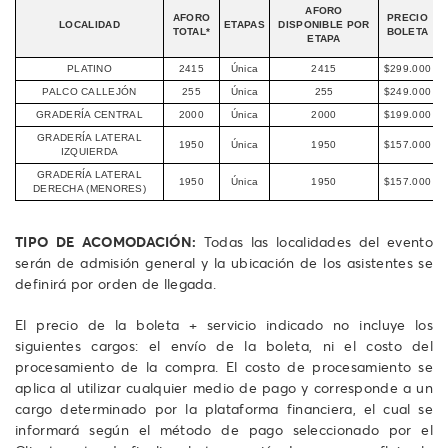
AFORO
AFORO
PRECIO
LOCALIDAD
ETAPAS
DISPONIBLE POR
TOTAL*
BOLETA
ETAPA
PLATINO
2415
Única
2415
$299.000
PALCO CALLEJÓN
255
Única
255
$249.000
GRADERÍA CENTRAL
2000
Única
2000
$199.000
GRADERÍA LATERAL
1950
Única
1950
$157.000
IZQUIERDA
GRADERÍA LATERAL
1950
Única
1950
$157.000
DERECHA (MENORES)
TIPO DE ACOMODACIÓN:
Todas las localidades del evento
serán de admisión general y la ubicación de los asistentes se
definirá por orden de llegada.
El precio de la boleta + servicio indicado no incluye los
siguientes cargos: el envío de la boleta, ni el costo del
procesamiento de la compra. El costo de procesamiento se
aplica al utilizar cualquier medio de pago y corresponde a un
cargo determinado por la plataforma financiera, el cual se
informará según el método de pago seleccionado por el