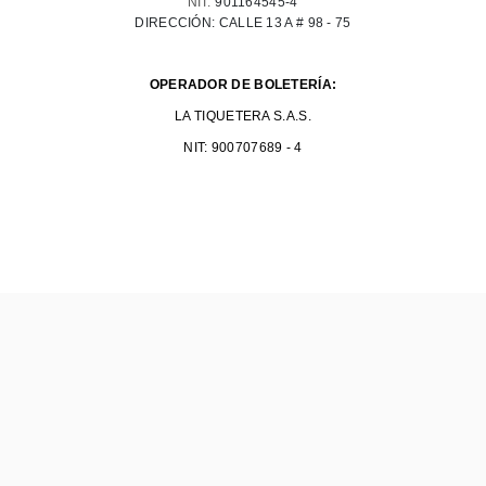
NIT:
901164545-4
DIRECCIÓN: CALLE 13 A # 98 - 75
OPERADOR DE BOLETERÍA:
LA TIQUETERA S.A.S.
NIT: 900707689 - 4