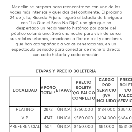
Medellín se prepara para reencontrarse con una de las
voces más intensas y queridas del continente. El próximo
24 de julio, Ricardo Arjona llegará al Estadio de Envigado
con “Lo Que el Seco No Dijo”, una gira que ha
despertado un recibimiento histórico por parte del
público colombiano. Será una noche para vivir de cerca
sus relatos urbanos, emociones a flor de piel y canciones
que han acompañado a varias generaciones, en un
espectáculo pensado para conectar de manera directa
con cada historia y cada emoción.
ETAPAS Y PRECIO BOLETERÍA
CARGO
PREC
PRECIO
POR
BOLE
AFORO
BOLETA
LOCALIDAD
ETAPAS
SERVICIO
Y/O
TOTAL*
Y/O PALCO
(IVA
PALCO
COMPLETO
INCLUIDO)
SERVI
PLATINO
2872
ÚNICA
$750.000
$134.000
$884.
VIP
4747
ÚNICA
$580.000
$104.000
$684.
PREFERENCIAL
604
ÚNICA
$450.000
$81.000
$531.