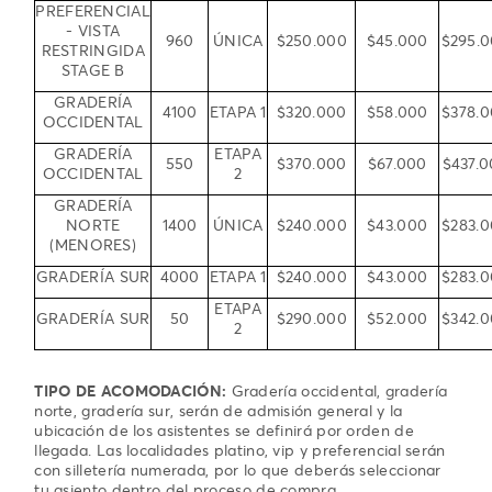
PREFERENCIAL
- VISTA
960
ÚNICA
$250.000
$45.000
$295.
RESTRINGIDA
STAGE B
GRADERÍA
4100
ETAPA 1
$320.000
$58.000
$378.
OCCIDENTAL
GRADERÍA
ETAPA
550
$370.000
$67.000
$437.
OCCIDENTAL
2
GRADERÍA
NORTE
1400
ÚNICA
$240.000
$43.000
$283.
(MENORES)
GRADERÍA SUR
4000
ETAPA 1
$240.000
$43.000
$283.
ETAPA
GRADERÍA SUR
50
$290.000
$52.000
$342.
2
TIPO DE ACOMODACIÓN:
Gradería occidental, gradería
norte, gradería sur, serán de admisión general y la
ubicación de los asistentes se definirá por orden de
llegada. Las localidades platino, vip y preferencial serán
con silletería numerada, por lo que deberás seleccionar
tu asiento dentro del proceso de compra.