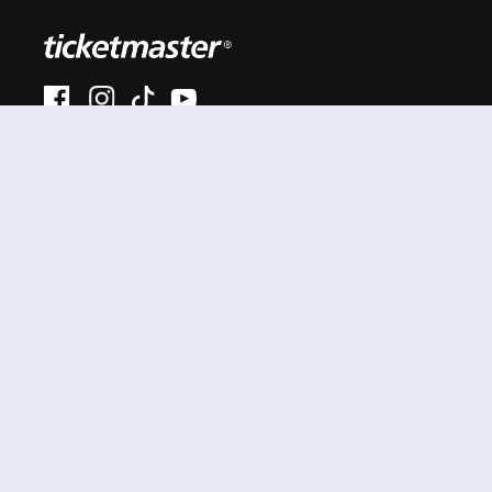
#AhoraEnVivo
Al continuar en está página, usted acuerda regirse por
nuestros
.
términos de uso
Enlaces útiles
Términos y Políticas
Mis entradas
Términos y condiciones
Mi cuenta
Política de privacidad
Soporte
Anexo privacidad
ciudadanos colombianos
Comunicados
Políticas de cookies
Prensa
SIC
Tutoriales
Garantía extendida