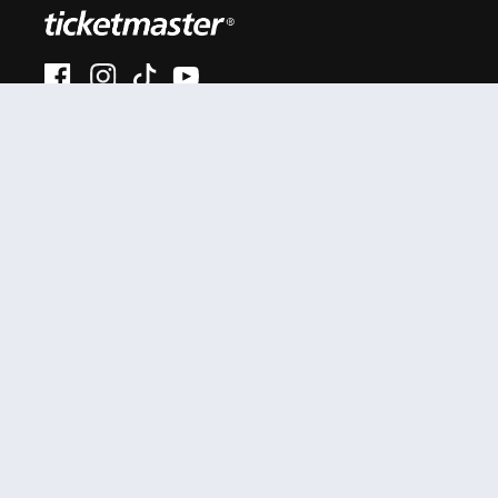
#AhoraEnVivo
Al continuar en está página, usted acuerda regirse por
nuestros
.
términos de uso
Enlaces útiles
Términos y Políticas
Mis entradas
Términos y condiciones
Mi cuenta
Política de privacidad
Soporte
Anexo privacidad
ciudadanos colombianos
Comunicados
Políticas de cookies
Prensa
SIC
Tutoriales
Garantía extendida
Empresa